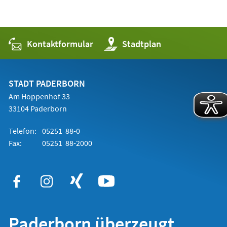
Kontaktformular
(Öffnet
Stadtplan
in
einem
neuen
Tab)
STADT PADERBORN
Am Hoppenhof 33
33104 Paderborn
Telefon:
05251 88-0
Fax:
05251 88-2000
Paderborn überzeugt.