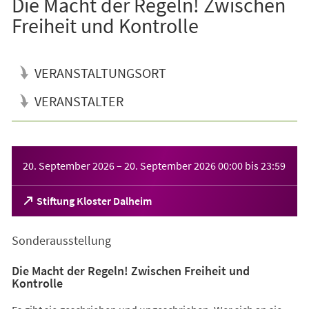
Die Macht der Regeln! Zwischen
Freiheit und Kontrolle
VERANSTALTUNGSORT
VERANSTALTER
Veranstaltungsinformationen
20. September 2026
–
20. September 2026
00:00
bis
23:59
(Öffnet
Stiftung Kloster Dalheim
in
einem
Sonderausstellung
neuen
Tab)
Die Macht der Regeln! Zwischen Freiheit und
Kontrolle