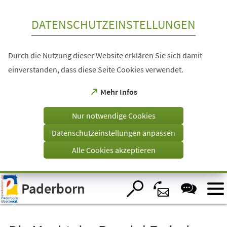
Inhalt anspringen
DATENSCHUTZEINSTELLUNGEN
Durch die Nutzung dieser Website erklären Sie sich damit
einverstanden, dass diese Seite Cookies verwendet.
(Öffnet
Mehr Infos
in
einem
Nur notwendige Cookies
neuen
Tab)
Datenschutzeinstellungen anpassen
Alle Cookies akzeptieren
Visuelle
Paderborn
Assistenzsoftware
öffnen.