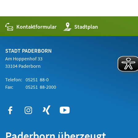
Kontaktformular
(Öffnet
Stadtplan
in
einem
neuen
Tab)
STADT PADERBORN
Am Hoppenhof 33
33104 Paderborn
Telefon:
05251 88-0
Fax:
05251 88-2000
Paderborn überzeugt.