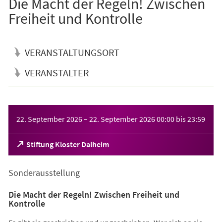
Die Macht der Regeln! Zwischen
Freiheit und Kontrolle
VERANSTALTUNGSORT
VERANSTALTER
Veranstaltungsinformationen
22. September 2026
–
22. September 2026
00:00
bis
23:59
(Öffnet
Stiftung Kloster Dalheim
in
einem
Sonderausstellung
neuen
Tab)
Die Macht der Regeln! Zwischen Freiheit und
Kontrolle