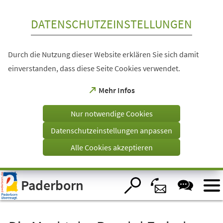
Inhalt anspringen
DATENSCHUTZEINSTELLUNGEN
Durch die Nutzung dieser Website erklären Sie sich damit
einverstanden, dass diese Seite Cookies verwendet.
(Öffnet
Mehr Infos
in
einem
Nur notwendige Cookies
neuen
Tab)
Datenschutzeinstellungen anpassen
Alle Cookies akzeptieren
Visuelle
Paderborn
Assistenzsoftware
öffnen.