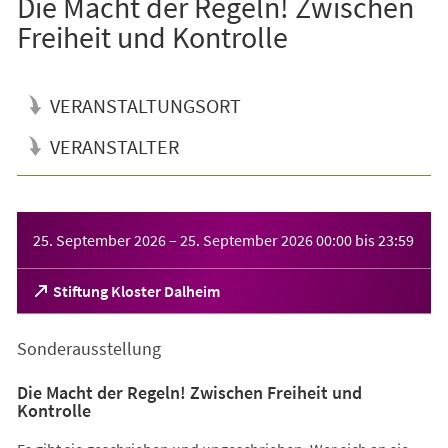
Die Macht der Regeln! Zwischen
Freiheit und Kontrolle
VERANSTALTUNGSORT
VERANSTALTER
Veranstaltungsinformationen
25. September 2026
–
25. September 2026
00:00
bis
23:59
(Öffnet
Stiftung Kloster Dalheim
in
einem
Sonderausstellung
neuen
Tab)
Die Macht der Regeln! Zwischen Freiheit und
Kontrolle