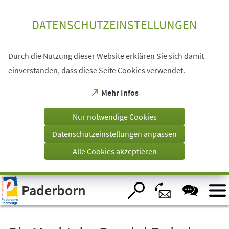
Inhalt anspringen
DATENSCHUTZEINSTELLUNGEN
Durch die Nutzung dieser Website erklären Sie sich damit
einverstanden, dass diese Seite Cookies verwendet.
(Öffnet
Mehr Infos
in
einem
Nur notwendige Cookies
neuen
Tab)
Datenschutzeinstellungen anpassen
Alle Cookies akzeptieren
Visuelle
Paderborn
Assistenzsoftware
öffnen.