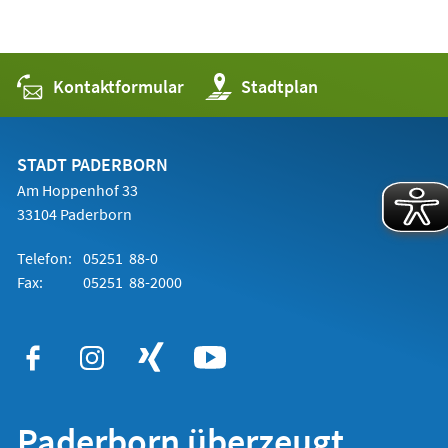
Kontaktformular
(Öffnet
Stadtplan
in
einem
neuen
Tab)
STADT PADERBORN
Am Hoppenhof 33
33104 Paderborn
Telefon:
05251 88-0
Fax:
05251 88-2000
Paderborn überzeugt.