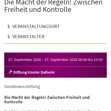
Die Macht der Regeln! Zwischen
Freiheit und Kontrolle
VERANSTALTUNGSORT
VERANSTALTER
Veranstaltungsinformationen
27. September 2026
–
27. September 2026
00:00
bis
23:59
(Öffnet
Stiftung Kloster Dalheim
in
einem
Sonderausstellung
neuen
Tab)
Die Macht der Regeln! Zwischen Freiheit und
Kontrolle