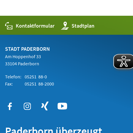
Kontaktformular
(Öffnet
Stadtplan
in
einem
neuen
Tab)
STADT PADERBORN
Am Hoppenhof 33
33104 Paderborn
Telefon:
05251 88-0
Fax:
05251 88-2000
Paderborn überzeugt.