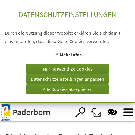
Inhalt anspringen
DATENSCHUTZEINSTELLUNGEN
Durch die Nutzung dieser Website erklären Sie sich damit
einverstanden, dass diese Seite Cookies verwendet.
(Öffnet
Mehr Infos
in
einem
Nur notwendige Cookies
neuen
Tab)
Datenschutzeinstellungen anpassen
Alle Cookies akzeptieren
Visuelle
Paderborn
Assistenzsoftware
öffnen.