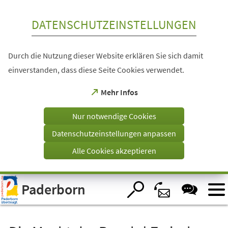
Inhalt anspringen
DATENSCHUTZEINSTELLUNGEN
Durch die Nutzung dieser Website erklären Sie sich damit
einverstanden, dass diese Seite Cookies verwendet.
(Öffnet
Mehr Infos
in
einem
Nur notwendige Cookies
neuen
Tab)
Datenschutzeinstellungen anpassen
Alle Cookies akzeptieren
Visuelle
Paderborn
Assistenzsoftware
öffnen.