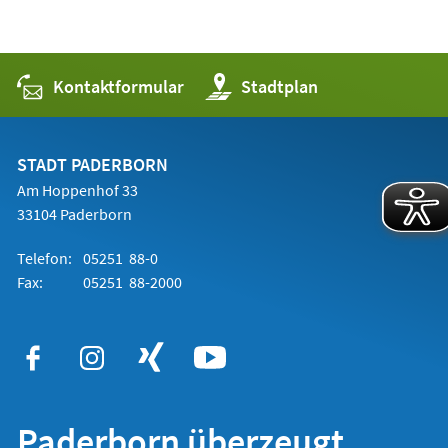
Kontaktformular
(Öffnet
Stadtplan
in
einem
neuen
Tab)
STADT PADERBORN
Am Hoppenhof 33
33104 Paderborn
Telefon:
05251 88-0
Fax:
05251 88-2000
Paderborn überzeugt.