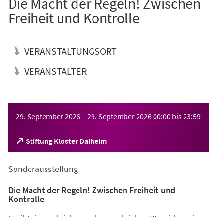
Die Macht der Regeln! Zwischen
Freiheit und Kontrolle
VERANSTALTUNGSORT
VERANSTALTER
Veranstaltungsinformationen
29. September 2026
–
29. September 2026
00:00
bis
23:59
(Öffnet
Stiftung Kloster Dalheim
in
einem
Sonderausstellung
neuen
Tab)
Die Macht der Regeln! Zwischen Freiheit und
Kontrolle