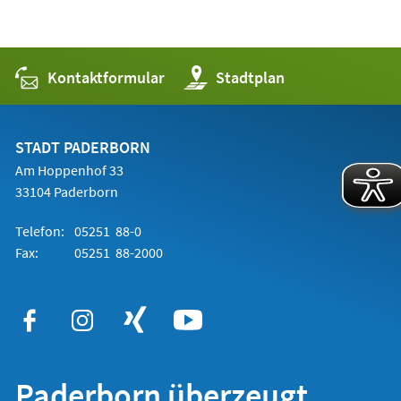
Kontaktformular
(Öffnet
Stadtplan
in
einem
neuen
Tab)
STADT PADERBORN
Am Hoppenhof 33
33104 Paderborn
Telefon:
05251 88-0
Fax:
05251 88-2000
Paderborn überzeugt.