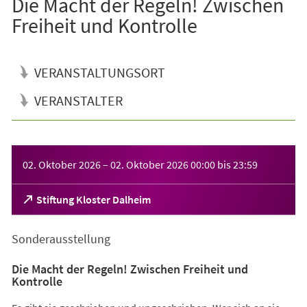
Die Macht der Regeln! Zwischen
Freiheit und Kontrolle
VERANSTALTUNGSORT
VERANSTALTER
Veranstaltungsinformationen
02. Oktober 2026
–
02. Oktober 2026
00:00
bis
23:59
(Öffnet
Stiftung Kloster Dalheim
in
einem
Sonderausstellung
neuen
Tab)
Die Macht der Regeln! Zwischen Freiheit und
Kontrolle