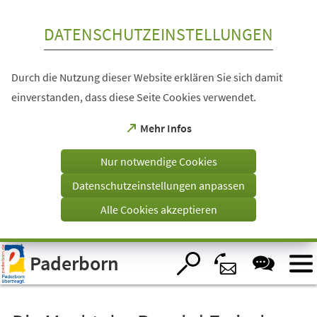
Inhalt anspringen
DATENSCHUTZEINSTELLUNGEN
Durch die Nutzung dieser Website erklären Sie sich damit
einverstanden, dass diese Seite Cookies verwendet.
(Öffnet
Mehr Infos
in
einem
Nur notwendige Cookies
neuen
Tab)
Datenschutzeinstellungen anpassen
Alle Cookies akzeptieren
Visuelle
Paderborn
Assistenzsoftware
öffnen.