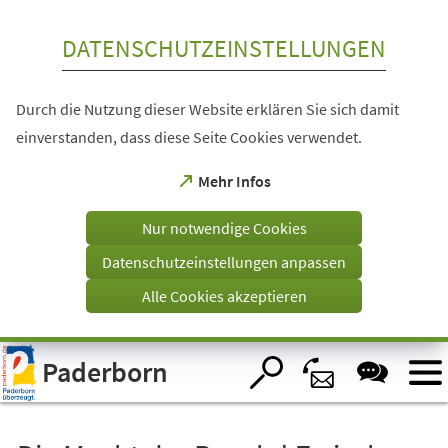
Inhalt anspringen
DATENSCHUTZEINSTELLUNGEN
Durch die Nutzung dieser Website erklären Sie sich damit
einverstanden, dass diese Seite Cookies verwendet.
(Öffnet
Mehr Infos
in
einem
Nur notwendige Cookies
neuen
Tab)
Datenschutzeinstellungen anpassen
Alle Cookies akzeptieren
Visuelle
Paderborn
Assistenzsoftware
öffnen.