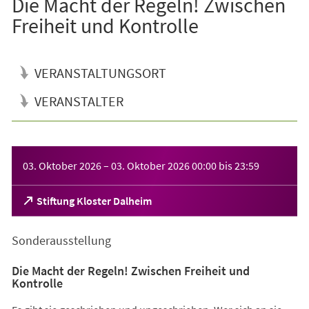
Die Macht der Regeln! Zwischen
Freiheit und Kontrolle
VERANSTALTUNGSORT
VERANSTALTER
Veranstaltungsinformationen
03. Oktober 2026
–
03. Oktober 2026
00:00
bis
23:59
(Öffnet
Stiftung Kloster Dalheim
in
einem
Sonderausstellung
neuen
Tab)
Die Macht der Regeln! Zwischen Freiheit und
Kontrolle