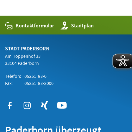
Kontaktformular
(Öffnet
Stadtplan
in
einem
neuen
Tab)
STADT PADERBORN
Am Hoppenhof 33
33104 Paderborn
Telefon:
05251 88-0
Fax:
05251 88-2000
Paderborn überzeugt.