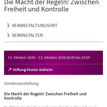
Die Macht der Regeln! Zwischen
Freiheit und Kontrolle
VERANSTALTUNGSORT
VERANSTALTER
Veranstaltungsinformationen
13. Oktober 2026
–
13. Oktober 2026
00:00
bis
23:59
(Öffnet
Stiftung Kloster Dalheim
in
einem
Sonderausstellung
neuen
Tab)
Die Macht der Regeln! Zwischen Freiheit und
Kontrolle