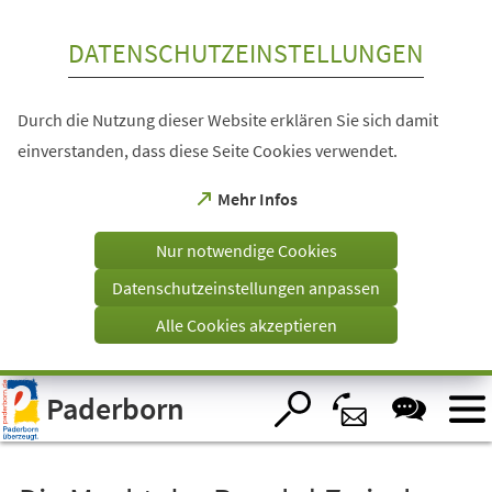
Inhalt anspringen
DATENSCHUTZEINSTELLUNGEN
Durch die Nutzung dieser Website erklären Sie sich damit
einverstanden, dass diese Seite Cookies verwendet.
(Öffnet
Mehr Infos
in
einem
Nur notwendige Cookies
neuen
Tab)
Datenschutzeinstellungen anpassen
Alle Cookies akzeptieren
Visuelle
Paderborn
Assistenzsoftware
öffnen.