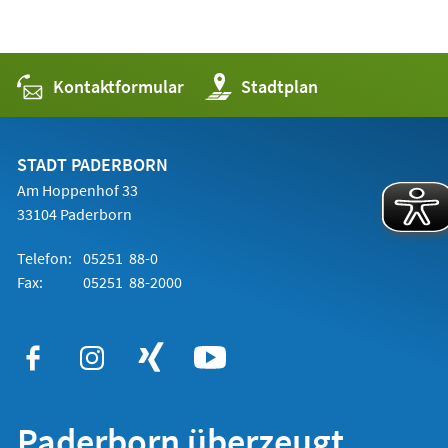
Kontaktformular
(Öffnet
Stadtplan
in
einem
neuen
Tab)
STADT PADERBORN
Am Hoppenhof 33
33104 Paderborn
Telefon:
05251 88-0
Fax:
05251 88-2000
Paderborn überzeugt.