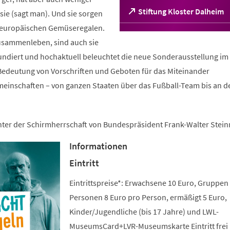
(Öffnet
Stiftung Kloster Dalheim
ie (sagt man). Und sie sorgen
in
n europäischen Gemüseregalen.
einem
sammenleben, sind auch sie
neuen
Tab)
fundiert und hochaktuell beleuchtet die neue Sonderausstellung im 
edeutung von Vorschriften und Geboten für das Miteinander
meinschaften – von ganzen Staaten über das Fußball-Team bis an d
unter der Schirmherrschaft von Bundespräsident Frank-Walter Stein
Informationen
Eintritt
Eintrittspreise*: Erwachsene 10 Euro, Gruppen
Personen 8 Euro pro Person, ermäßigt 5 Euro,
Kinder/Jugendliche (bis 17 Jahre) und LWL-
MuseumsCard+LVR-Museumskarte Eintritt frei 