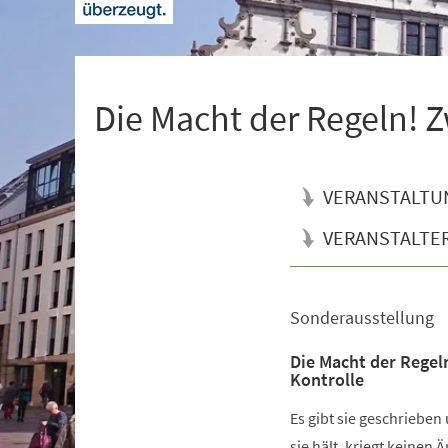
+
1
Die Macht der Regeln! Z
VERANSTALTU
VERANSTALTE
Sonderausstellung
Veranstaltungsinformationen
Die Macht der Regel
Kontrolle
Es gibt sie geschrieben
sie hält, kriegt keinen 