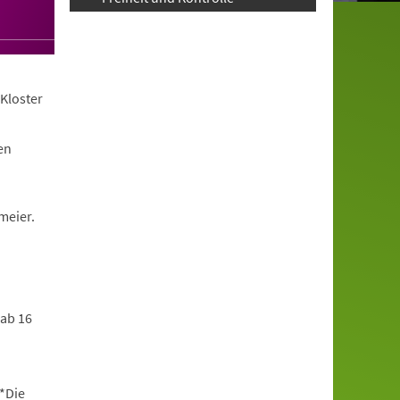
Kloster
en
meier.
 ab 16
*Die