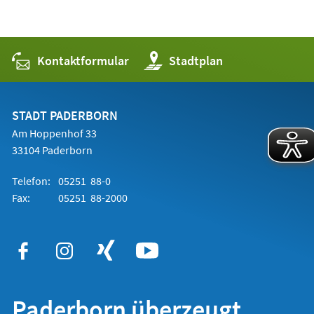
Kontaktformular
(Öffnet
Stadtplan
in
einem
neuen
Tab)
STADT PADERBORN
Am Hoppenhof 33
33104 Paderborn
Telefon:
05251 88-0
Fax:
05251 88-2000
Paderborn überzeugt.