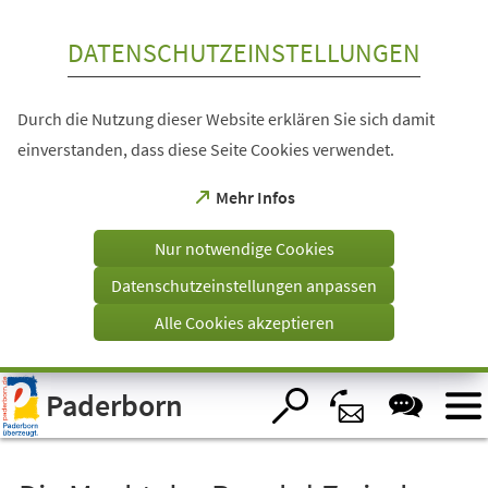
Inhalt anspringen
DATENSCHUTZEINSTELLUNGEN
Durch die Nutzung dieser Website erklären Sie sich damit
einverstanden, dass diese Seite Cookies verwendet.
(Öffnet
Mehr Infos
in
einem
Nur notwendige Cookies
neuen
Tab)
Datenschutzeinstellungen anpassen
Alle Cookies akzeptieren
Visuelle
Paderborn
Assistenzsoftware
öffnen.