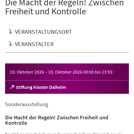
Die Macht der Regeln! Zwischen
Freiheit und Kontrolle
VERANSTALTUNGSORT
VERANSTALTER
Veranstaltungsinformationen
19. Oktober 2026
–
19. Oktober 2026
00:00
bis
23:59
(Öffnet
Stiftung Kloster Dalheim
in
einem
Sonderausstellung
neuen
Tab)
Die Macht der Regeln! Zwischen Freiheit und
Kontrolle