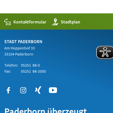
Kontaktformular
(Öffnet
Stadtplan
in
einem
neuen
Tab)
STADT PADERBORN
Am Hoppenhof 33
33104 Paderborn
Telefon:
05251 88-0
Fax:
05251 88-2000
Paderborn überzeugt.