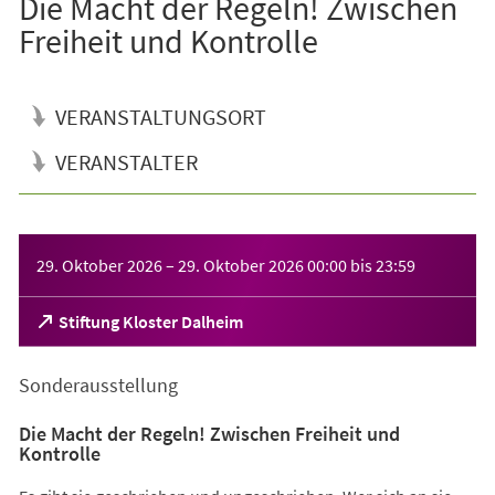
Die Macht der Regeln! Zwischen
Freiheit und Kontrolle
VERANSTALTUNGSORT
VERANSTALTER
Veranstaltungsinformationen
29. Oktober 2026
–
29. Oktober 2026
00:00
bis
23:59
(Öffnet
Stiftung Kloster Dalheim
in
einem
Sonderausstellung
neuen
Tab)
Die Macht der Regeln! Zwischen Freiheit und
Kontrolle