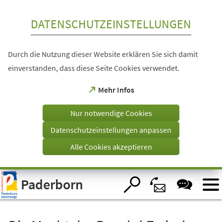
Inhalt anspringen
DATENSCHUTZEINSTELLUNGEN
Durch die Nutzung dieser Website erklären Sie sich damit
einverstanden, dass diese Seite Cookies verwendet.
(Öffnet
Mehr Infos
in
einem
Nur notwendige Cookies
neuen
Tab)
Datenschutzeinstellungen anpassen
Alle Cookies akzeptieren
Visuelle
Paderborn
Assistenzsoftware
öffnen.