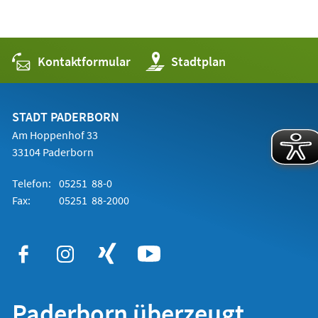
Kontaktformular
(Öffnet
Stadtplan
in
einem
neuen
Tab)
STADT PADERBORN
Am Hoppenhof 33
33104 Paderborn
Telefon:
05251 88-0
Fax:
05251 88-2000
Paderborn überzeugt.