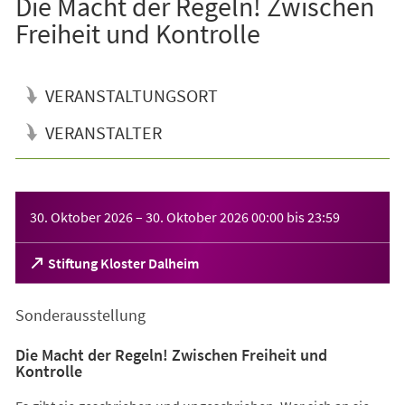
Die Macht der Regeln! Zwischen
Freiheit und Kontrolle
VERANSTALTUNGSORT
VERANSTALTER
Veranstaltungsinformationen
30. Oktober 2026
–
30. Oktober 2026
00:00
bis
23:59
(Öffnet
Stiftung Kloster Dalheim
in
einem
Sonderausstellung
neuen
Tab)
Die Macht der Regeln! Zwischen Freiheit und
Kontrolle