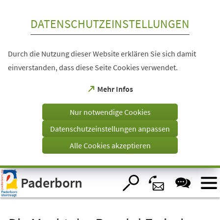
Inhalt anspringen
DATENSCHUTZEINSTELLUNGEN
Durch die Nutzung dieser Website erklären Sie sich damit
einverstanden, dass diese Seite Cookies verwendet.
(Öffnet
Mehr Infos
in
einem
Nur notwendige Cookies
neuen
Tab)
Datenschutzeinstellungen anpassen
Alle Cookies akzeptieren
Visuelle
Paderborn
Assistenzsoftware
öffnen.