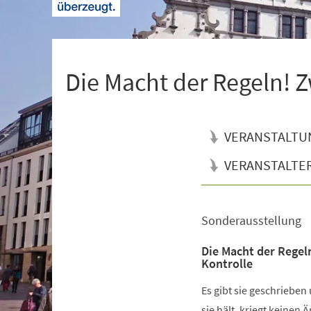
+
1
Die Macht der Regeln! Z
VERANSTALTU
VERANSTALTE
Sonderausstellung
Veranstaltungsinformationen
Die Macht der Regel
Kontrolle
Es gibt sie geschrieben
sie hält, kriegt keinen 