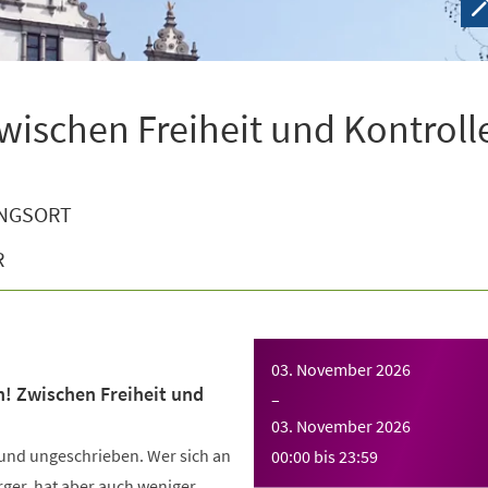
wischen Freiheit und Kontroll
NGSORT
R
03. November 2026
n! Zwischen Freiheit und
–
03. November 2026
 und ungeschrieben. Wer sich an
00:00
bis
23:59
Ärger, hat aber auch weniger