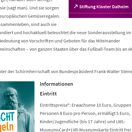
(Öffnet
Stiftung Kloster Dalheim
ie (sagt man). Und sie sorgen
in
n europäischen Gemüseregalen.
einem
sammenleben, sind auch sie
neuen
Tab)
fundiert und hochaktuell beleuchtet die neue Sonderausstellung im 
edeutung von Vorschriften und Geboten für das Miteinander
meinschaften – von ganzen Staaten über das Fußball-Team bis an d
unter der Schirmherrschaft von Bundespräsident Frank-Walter Stein
Informationen
Eintritt
Eintrittspreise*: Erwachsene 10 Euro, Gruppen
Personen 8 Euro pro Person, ermäßigt 5 Euro,
Kinder/Jugendliche (bis 17 Jahre) und LWL-
MuseumsCard+LVR-Museumskarte Eintritt frei 