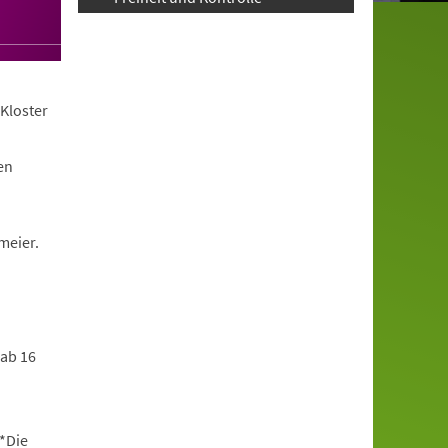
Kloster
en
meier.
 ab 16
*Die