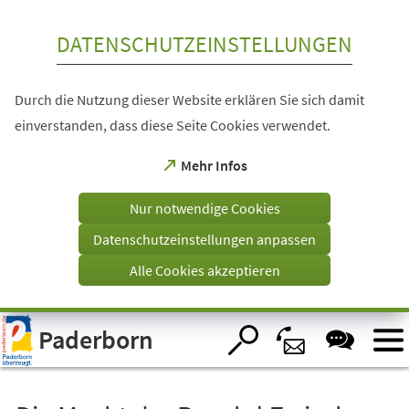
Inhalt anspringen
DATENSCHUTZEINSTELLUNGEN
Durch die Nutzung dieser Website erklären Sie sich damit
einverstanden, dass diese Seite Cookies verwendet.
(Öffnet
Mehr Infos
in
einem
Nur notwendige Cookies
neuen
Tab)
Datenschutzeinstellungen anpassen
Alle Cookies akzeptieren
Visuelle
Paderborn
Assistenzsoftware
öffnen.