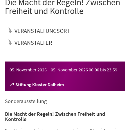
Die Macht der Regeln! Zwischen
Freiheit und Kontrolle
VERANSTALTUNGSORT
VERANSTALTER
Veranstaltungsinformationen
05. November 2026
–
05. November 2026
00:00
bis
23:59
(Öffnet
Stiftung Kloster Dalheim
in
einem
Sonderausstellung
neuen
Tab)
Die Macht der Regeln! Zwischen Freiheit und
Kontrolle