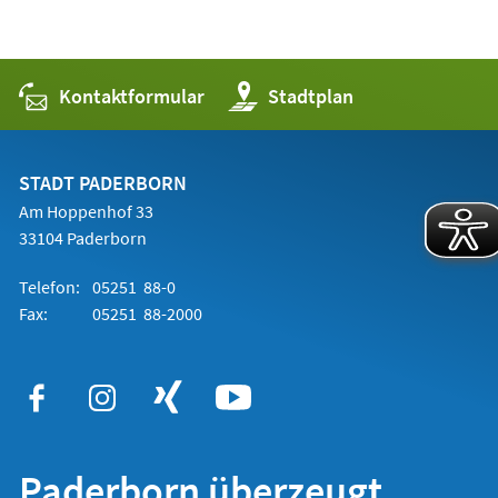
Kontaktformular
(Öffnet
Stadtplan
in
einem
neuen
Tab)
STADT PADERBORN
Am Hoppenhof 33
33104 Paderborn
Telefon:
05251 88-0
Fax:
05251 88-2000
Paderborn überzeugt.