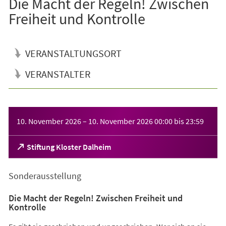
Die Macht der Regeln! Zwischen
Freiheit und Kontrolle
VERANSTALTUNGSORT
VERANSTALTER
Veranstaltungsinformationen
10. November 2026
–
10. November 2026
00:00
bis
23:59
(Öffnet
Stiftung Kloster Dalheim
in
einem
Sonderausstellung
neuen
Tab)
Die Macht der Regeln! Zwischen Freiheit und
Kontrolle