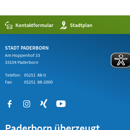
Kontaktformular
(Öffnet
Stadtplan
in
einem
neuen
Tab)
STADT PADERBORN
Am Hoppenhof 33
33104 Paderborn
Telefon:
05251 88-0
Fax:
05251 88-2000
Paderborn überzeugt.