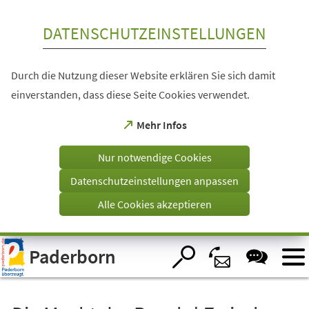
Inhalt anspringen
DATENSCHUTZEINSTELLUNGEN
Durch die Nutzung dieser Website erklären Sie sich damit
einverstanden, dass diese Seite Cookies verwendet.
(Öffnet
Mehr Infos
in
einem
Nur notwendige Cookies
neuen
Tab)
Datenschutzeinstellungen anpassen
Alle Cookies akzeptieren
Visuelle
Paderborn
Assistenzsoftware
öffnen.