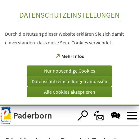
Inhalt anspringen
DATENSCHUTZEINSTELLUNGEN
Durch die Nutzung dieser Website erklären Sie sich damit
einverstanden, dass diese Seite Cookies verwendet.
(Öffnet
Mehr Infos
in
einem
Nur notwendige Cookies
neuen
Tab)
Datenschutzeinstellungen anpassen
Alle Cookies akzeptieren
Visuelle
Paderborn
Assistenzsoftware
öffnen.