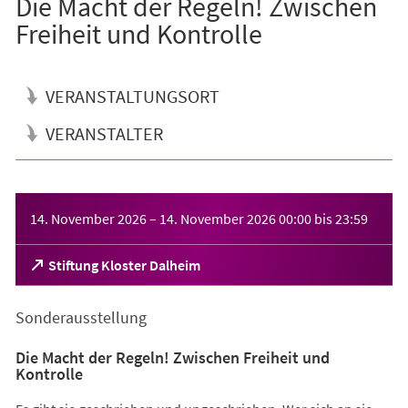
Die Macht der Regeln! Zwischen
Freiheit und Kontrolle
VERANSTALTUNGSORT
VERANSTALTER
Veranstaltungsinformationen
14. November 2026
–
14. November 2026
00:00
bis
23:59
(Öffnet
Stiftung Kloster Dalheim
in
einem
Sonderausstellung
neuen
Tab)
Die Macht der Regeln! Zwischen Freiheit und
Kontrolle