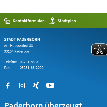
Kontaktformular
(Öffnet
Stadtplan
in
einem
neuen
Tab)
STADT PADERBORN
Am Hoppenhof 33
33104 Paderborn
Telefon:
05251 88-0
Fax:
05251 88-2000
Paderborn überzeugt.