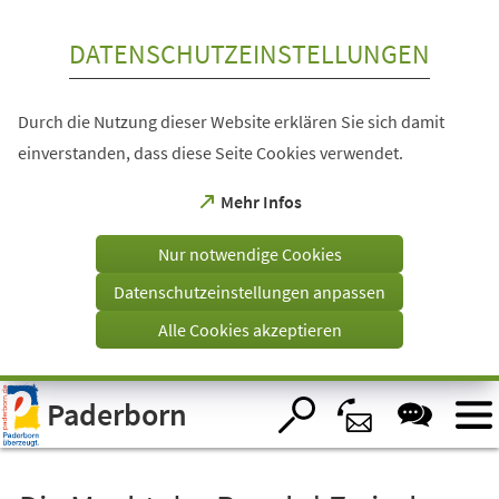
Inhalt anspringen
DATENSCHUTZEINSTELLUNGEN
Durch die Nutzung dieser Website erklären Sie sich damit
einverstanden, dass diese Seite Cookies verwendet.
(Öffnet
Mehr Infos
in
einem
Nur notwendige Cookies
neuen
Tab)
Datenschutzeinstellungen anpassen
Alle Cookies akzeptieren
Visuelle
Paderborn
Assistenzsoftware
öffnen.