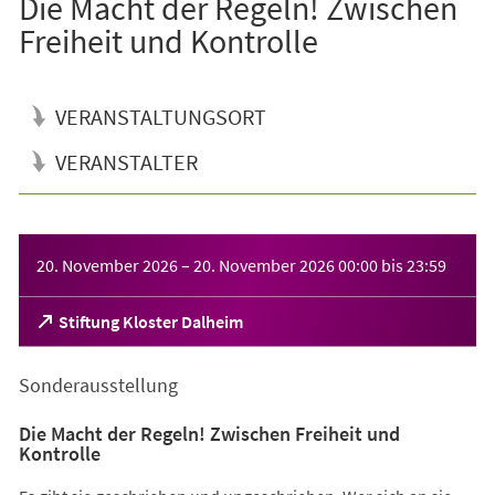
Die Macht der Regeln! Zwischen
Freiheit und Kontrolle
VERANSTALTUNGSORT
VERANSTALTER
Veranstaltungsinformationen
20. November 2026
–
20. November 2026
00:00
bis
23:59
(Öffnet
Stiftung Kloster Dalheim
in
einem
Sonderausstellung
neuen
Tab)
Die Macht der Regeln! Zwischen Freiheit und
Kontrolle