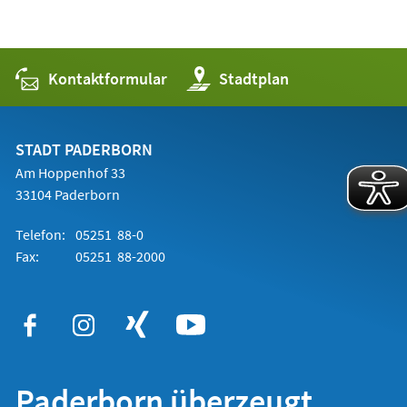
Kontaktformular
(Öffnet
Stadtplan
in
einem
neuen
Tab)
STADT PADERBORN
Am Hoppenhof 33
33104 Paderborn
Telefon:
05251 88-0
Fax:
05251 88-2000
Paderborn überzeugt.