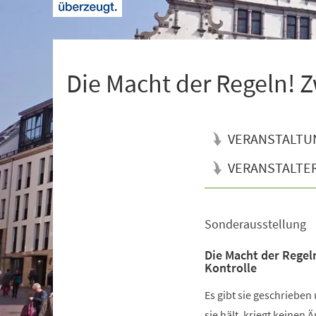
+
1
Die Macht der Regeln! Z
VERANSTALTU
VERANSTALTE
Sonderausstellung
Veranstaltungsinformationen
Die Macht der Regel
Kontrolle
Es gibt sie geschrieben
sie hält, kriegt keinen 