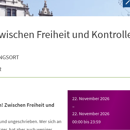
wischen Freiheit und Kontroll
NGSORT
R
22. November 2026
n! Zwischen Freiheit und
–
22. November 2026
 und ungeschrieben. Wer sich an
00:00
bis
23:59
Ärger, hat aber auch weniger