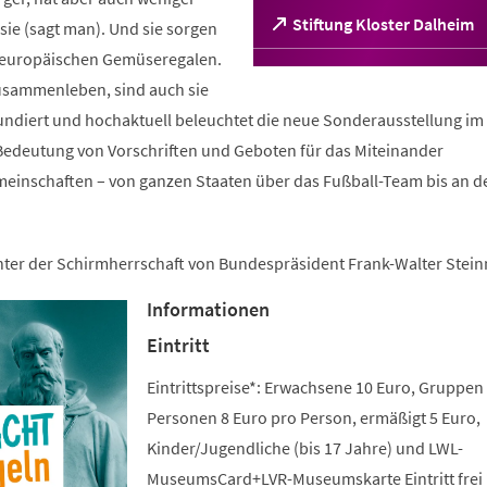
(Öffnet
Stiftung Kloster Dalheim
ie (sagt man). Und sie sorgen
in
n europäischen Gemüseregalen.
einem
sammenleben, sind auch sie
neuen
Tab)
fundiert und hochaktuell beleuchtet die neue Sonderausstellung im 
edeutung von Vorschriften und Geboten für das Miteinander
meinschaften – von ganzen Staaten über das Fußball-Team bis an d
unter der Schirmherrschaft von Bundespräsident Frank-Walter Stein
Informationen
Eintritt
Eintrittspreise*: Erwachsene 10 Euro, Gruppen
Personen 8 Euro pro Person, ermäßigt 5 Euro,
Kinder/Jugendliche (bis 17 Jahre) und LWL-
MuseumsCard+LVR-Museumskarte Eintritt frei 