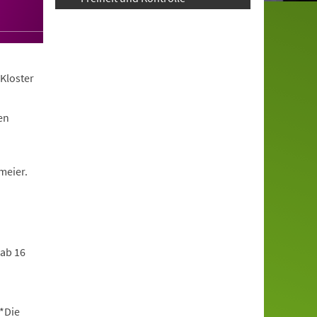
Kloster
en
meier.
 ab 16
*Die