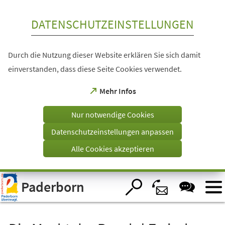
Inhalt anspringen
DATENSCHUTZEINSTELLUNGEN
Durch die Nutzung dieser Website erklären Sie sich damit
einverstanden, dass diese Seite Cookies verwendet.
(Öffnet
Mehr Infos
in
einem
Nur notwendige Cookies
neuen
Tab)
Datenschutzeinstellungen anpassen
Alle Cookies akzeptieren
Visuelle
Paderborn
Assistenzsoftware
öffnen.