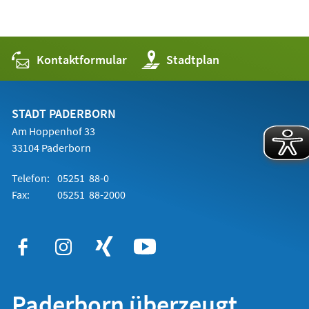
Kontaktformular
(Öffnet
Stadtplan
in
einem
neuen
Tab)
STADT PADERBORN
Am Hoppenhof 33
33104 Paderborn
Telefon:
05251 88-0
Fax:
05251 88-2000
Paderborn überzeugt.