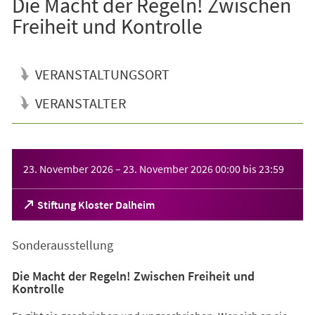
Die Macht der Regeln! Zwischen
Freiheit und Kontrolle
VERANSTALTUNGSORT
VERANSTALTER
Veranstaltungsinformationen
23. November 2026
–
23. November 2026
00:00
bis
23:59
(Öffnet
Stiftung Kloster Dalheim
in
einem
Sonderausstellung
neuen
Tab)
Die Macht der Regeln! Zwischen Freiheit und
Kontrolle