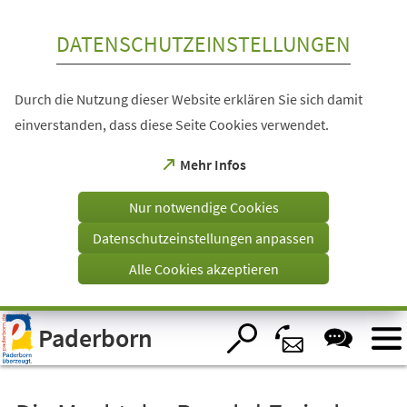
Inhalt anspringen
DATENSCHUTZEINSTELLUNGEN
Durch die Nutzung dieser Website erklären Sie sich damit
einverstanden, dass diese Seite Cookies verwendet.
(Öffnet
Mehr Infos
in
einem
Nur notwendige Cookies
neuen
Tab)
Datenschutzeinstellungen anpassen
Alle Cookies akzeptieren
Visuelle
Paderborn
Assistenzsoftware
öffnen.