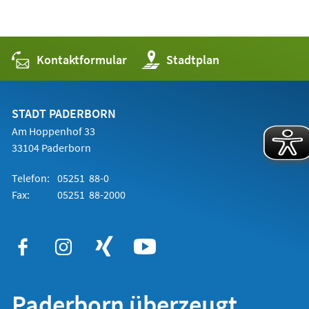
Kontaktformular
(Öffnet
Stadtplan
in
einem
neuen
Tab)
STADT PADERBORN
Am Hoppenhof 33
33104 Paderborn
Telefon:
05251 88-0
Fax:
05251 88-2000
Paderborn überzeugt.