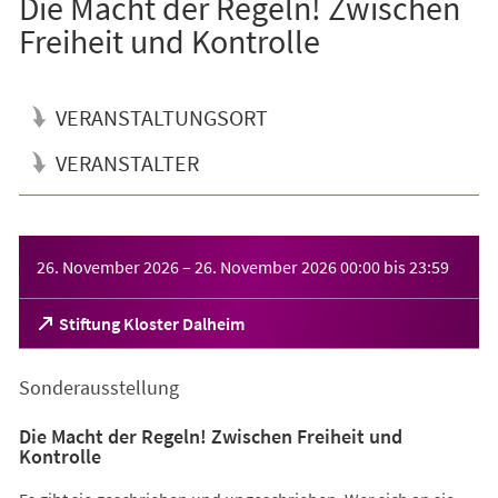
Die Macht der Regeln! Zwischen
Freiheit und Kontrolle
VERANSTALTUNGSORT
VERANSTALTER
Veranstaltungsinformationen
26. November 2026
–
26. November 2026
00:00
bis
23:59
(Öffnet
Stiftung Kloster Dalheim
in
einem
Sonderausstellung
neuen
Tab)
Die Macht der Regeln! Zwischen Freiheit und
Kontrolle