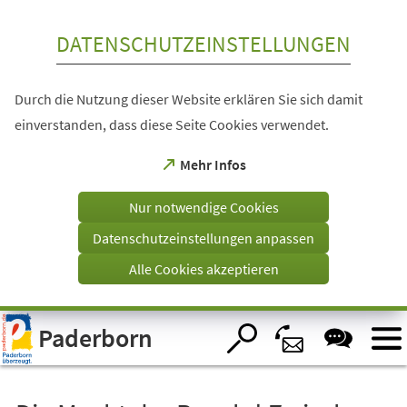
Inhalt anspringen
DATENSCHUTZEINSTELLUNGEN
Durch die Nutzung dieser Website erklären Sie sich damit
einverstanden, dass diese Seite Cookies verwendet.
(Öffnet
Mehr Infos
in
einem
Nur notwendige Cookies
neuen
Tab)
Datenschutzeinstellungen anpassen
Alle Cookies akzeptieren
Visuelle
Paderborn
Assistenzsoftware
öffnen.