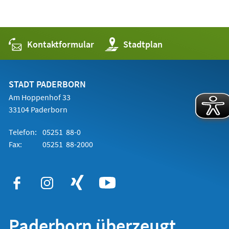
Kontaktformular
(Öffnet
Stadtplan
in
einem
neuen
Tab)
STADT PADERBORN
Am Hoppenhof 33
33104 Paderborn
Telefon:
05251 88-0
Fax:
05251 88-2000
Paderborn überzeugt.