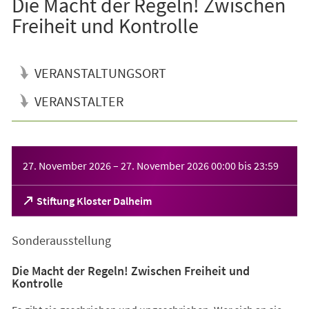
Die Macht der Regeln! Zwischen
Freiheit und Kontrolle
VERANSTALTUNGSORT
VERANSTALTER
Veranstaltungsinformationen
27. November 2026
–
27. November 2026
00:00
bis
23:59
(Öffnet
Stiftung Kloster Dalheim
in
einem
Sonderausstellung
neuen
Tab)
Die Macht der Regeln! Zwischen Freiheit und
Kontrolle