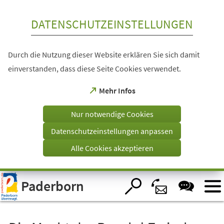
Inhalt anspringen
DATENSCHUTZEINSTELLUNGEN
Durch die Nutzung dieser Website erklären Sie sich damit
einverstanden, dass diese Seite Cookies verwendet.
(Öffnet
Mehr Infos
in
einem
Nur notwendige Cookies
neuen
Tab)
Datenschutzeinstellungen anpassen
Alle Cookies akzeptieren
Visuelle
Paderborn
Assistenzsoftware
öffnen.