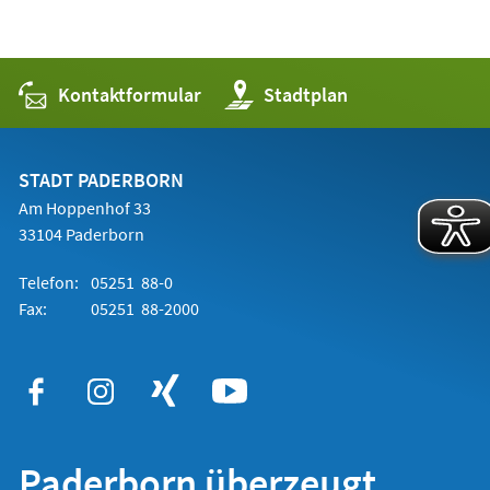
Kontaktformular
(Öffnet
Stadtplan
in
einem
neuen
Tab)
STADT PADERBORN
Am Hoppenhof 33
33104 Paderborn
Telefon:
05251 88-0
Fax:
05251 88-2000
Paderborn überzeugt.