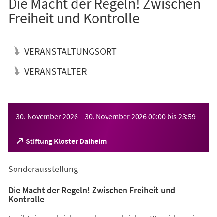
Die Macht der Regeln! Zwischen
Freiheit und Kontrolle
VERANSTALTUNGSORT
VERANSTALTER
Veranstaltungsinformationen
30. November 2026
–
30. November 2026
00:00
bis
23:59
(Öffnet
Stiftung Kloster Dalheim
in
einem
Sonderausstellung
neuen
Tab)
Die Macht der Regeln! Zwischen Freiheit und
Kontrolle