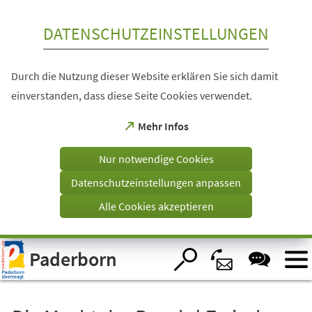
Inhalt anspringen
DATENSCHUTZEINSTELLUNGEN
Durch die Nutzung dieser Website erklären Sie sich damit
einverstanden, dass diese Seite Cookies verwendet.
(Öffnet
Mehr Infos
in
einem
Nur notwendige Cookies
neuen
Tab)
Datenschutzeinstellungen anpassen
Alle Cookies akzeptieren
Visuelle
Paderborn
Assistenzsoftware
öffnen.