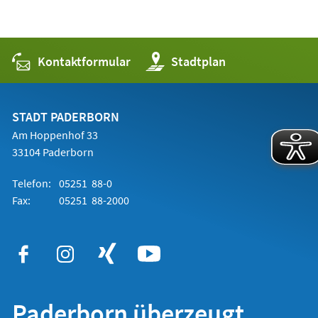
Kontaktformular
(Öffnet
Stadtplan
in
einem
neuen
Tab)
STADT PADERBORN
Am Hoppenhof 33
33104 Paderborn
Telefon:
05251 88-0
Fax:
05251 88-2000
Paderborn überzeugt.