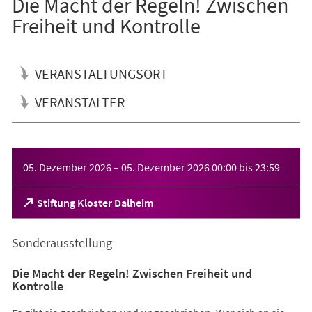
Die Macht der Regeln! Zwischen
Freiheit und Kontrolle
VERANSTALTUNGSORT
VERANSTALTER
Veranstaltungsinformationen
05. Dezember 2026
–
05. Dezember 2026
00:00
bis
23:59
(Öffnet
Stiftung Kloster Dalheim
in
einem
Sonderausstellung
neuen
Tab)
Die Macht der Regeln! Zwischen Freiheit und
Kontrolle