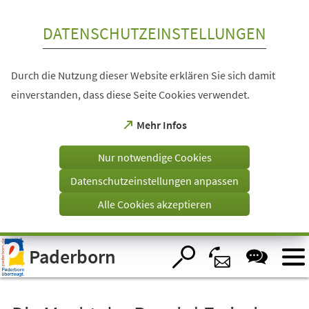
Inhalt anspringen
DATENSCHUTZEINSTELLUNGEN
Durch die Nutzung dieser Website erklären Sie sich damit
einverstanden, dass diese Seite Cookies verwendet.
(Öffnet
Mehr Infos
in
einem
Nur notwendige Cookies
neuen
Tab)
Datenschutzeinstellungen anpassen
Alle Cookies akzeptieren
Visuelle
Paderborn
Assistenzsoftware
öffnen.