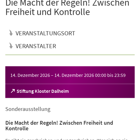
Die Macht der Regeln! Zwischen
Freiheit und Kontrolle
VERANSTALTUNGSORT
VERANSTALTER
Veranstaltungsinformationen
14. Dezember 2026
–
14. Dezember 2026
00:00
bis
23:59
(Öffnet
Stiftung Kloster Dalheim
in
einem
Sonderausstellung
neuen
Tab)
Die Macht der Regeln! Zwischen Freiheit und
Kontrolle