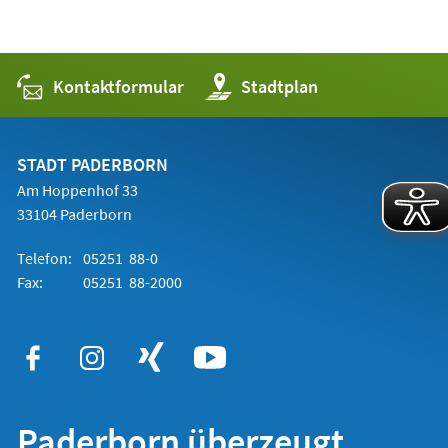
Kontaktformular
(Öffnet
Stadtplan
in
einem
neuen
Tab)
STADT PADERBORN
Am Hoppenhof 33
33104 Paderborn
Telefon:
05251 88-0
Fax:
05251 88-2000
Paderborn überzeugt.