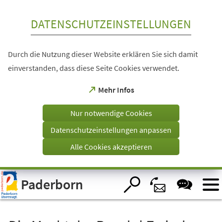
Inhalt anspringen
DATENSCHUTZEINSTELLUNGEN
Durch die Nutzung dieser Website erklären Sie sich damit
einverstanden, dass diese Seite Cookies verwendet.
(Öffnet
Mehr Infos
in
einem
Nur notwendige Cookies
neuen
Tab)
Datenschutzeinstellungen anpassen
Alle Cookies akzeptieren
Visuelle
Paderborn
Assistenzsoftware
öffnen.