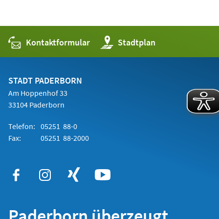
Kontaktformular
(Öffnet
Stadtplan
in
einem
neuen
Tab)
STADT PADERBORN
Am Hoppenhof 33
33104 Paderborn
Telefon:
05251 88-0
Fax:
05251 88-2000
Paderborn überzeugt.