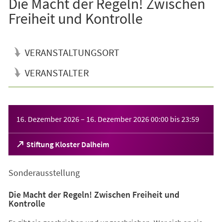
Die Macht der Regeln! Zwischen
Freiheit und Kontrolle
VERANSTALTUNGSORT
VERANSTALTER
Veranstaltungsinformationen
16. Dezember 2026
–
16. Dezember 2026
00:00
bis
23:59
(Öffnet
Stiftung Kloster Dalheim
in
einem
Sonderausstellung
neuen
Tab)
Die Macht der Regeln! Zwischen Freiheit und
Kontrolle