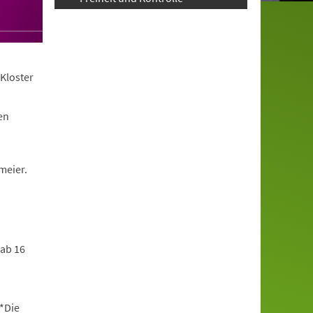
Kloster
en
meier.
 ab 16
*Die