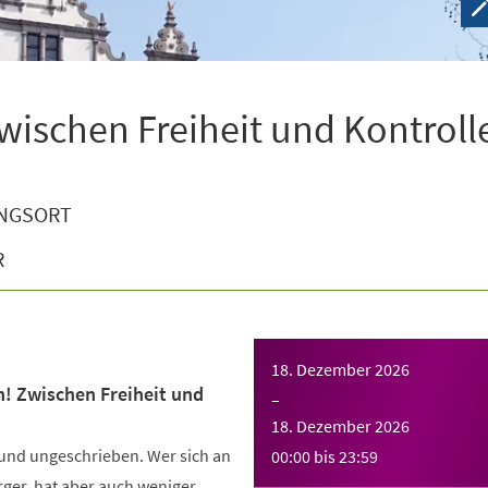
wischen Freiheit und Kontroll
NGSORT
R
18. Dezember 2026
n! Zwischen Freiheit und
–
18. Dezember 2026
 und ungeschrieben. Wer sich an
00:00
bis
23:59
Ärger, hat aber auch weniger