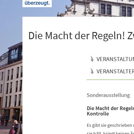
+
1
Die Macht der Regeln! Z
VERANSTALTU
VERANSTALTE
Sonderausstellung
Veranstaltungsinformationen
Die Macht der Regel
Kontrolle
Es gibt sie geschrieben
sie hält, kriegt keinen 