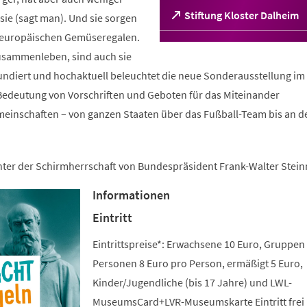
(Öffnet
Stiftung Kloster Dalheim
ie (sagt man). Und sie sorgen
in
n europäischen Gemüseregalen.
einem
sammenleben, sind auch sie
neuen
Tab)
fundiert und hochaktuell beleuchtet die neue Sonderausstellung im 
edeutung von Vorschriften und Geboten für das Miteinander
meinschaften – von ganzen Staaten über das Fußball-Team bis an d
unter der Schirmherrschaft von Bundespräsident Frank-Walter Stein
Informationen
Eintritt
Eintrittspreise*: Erwachsene 10 Euro, Gruppen
Personen 8 Euro pro Person, ermäßigt 5 Euro,
Kinder/Jugendliche (bis 17 Jahre) und LWL-
MuseumsCard+LVR-Museumskarte Eintritt frei 