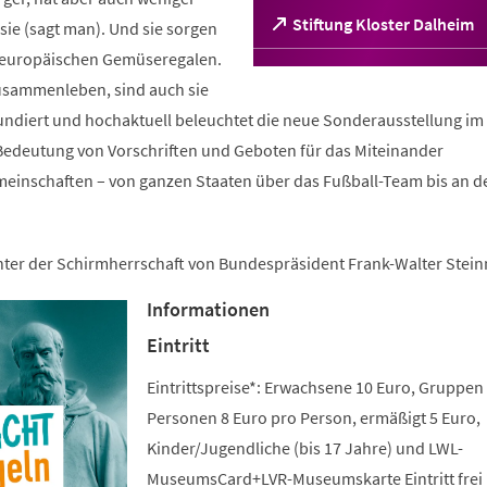
(Öffnet
Stiftung Kloster Dalheim
ie (sagt man). Und sie sorgen
in
n europäischen Gemüseregalen.
einem
sammenleben, sind auch sie
neuen
Tab)
fundiert und hochaktuell beleuchtet die neue Sonderausstellung im 
edeutung von Vorschriften und Geboten für das Miteinander
meinschaften – von ganzen Staaten über das Fußball-Team bis an d
unter der Schirmherrschaft von Bundespräsident Frank-Walter Stein
Informationen
Eintritt
Eintrittspreise*: Erwachsene 10 Euro, Gruppen
Personen 8 Euro pro Person, ermäßigt 5 Euro,
Kinder/Jugendliche (bis 17 Jahre) und LWL-
MuseumsCard+LVR-Museumskarte Eintritt frei 