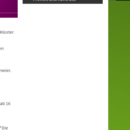
Kloster
en
meier.
 ab 16
*Die