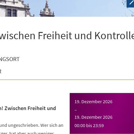
wischen Freiheit und Kontroll
NGSORT
R
19. Dezember 2026
n! Zwischen Freiheit und
–
19. Dezember 2026
 und ungeschrieben. Wer sich an
00:00
bis
23:59
Ärger, hat aber auch weniger