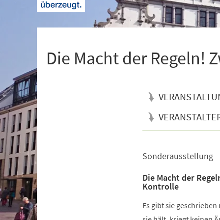
+
1
Die Macht der Regeln! Z
VERANSTALTU
VERANSTALTE
Sonderausstellung
Veranstaltungsinformationen
Die Macht der Regel
Kontrolle
Es gibt sie geschrieben
sie hält, kriegt keinen 