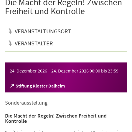
Die Macht der Regeln! Zwischen
Freiheit und Kontrolle
VERANSTALTUNGSORT
VERANSTALTER
Veranstaltungsinformationen
24. Dezember 2026
–
24. Dezember 2026
00:00
bis
23:59
(Öffnet
Stiftung Kloster Dalheim
in
einem
Sonderausstellung
neuen
Tab)
Die Macht der Regeln! Zwischen Freiheit und
Kontrolle