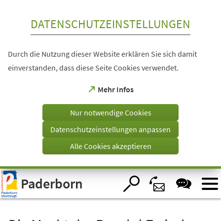
Inhalt anspringen
DATENSCHUTZEINSTELLUNGEN
Durch die Nutzung dieser Website erklären Sie sich damit
einverstanden, dass diese Seite Cookies verwendet.
(Öffnet
Mehr Infos
in
einem
Nur notwendige Cookies
neuen
Tab)
Datenschutzeinstellungen anpassen
Alle Cookies akzeptieren
Visuelle
Paderborn
Assistenzsoftware
öffnen.