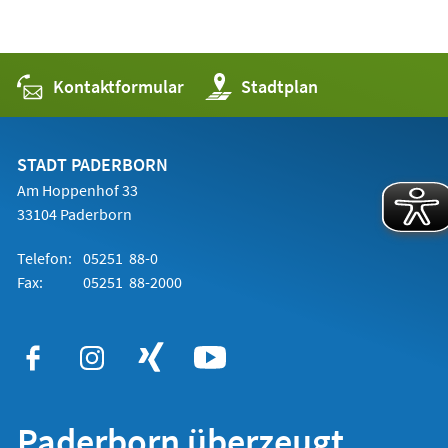
Kontaktformular
(Öffnet
Stadtplan
in
einem
neuen
Tab)
STADT PADERBORN
Am Hoppenhof 33
33104 Paderborn
Telefon:
05251 88-0
Fax:
05251 88-2000
Paderborn überzeugt.