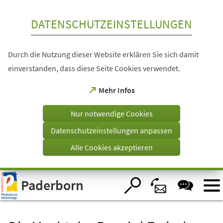
Inhalt anspringen
DATENSCHUTZEINSTELLUNGEN
Durch die Nutzung dieser Website erklären Sie sich damit
einverstanden, dass diese Seite Cookies verwendet.
(Öffnet
Mehr Infos
in
einem
Nur notwendige Cookies
neuen
Tab)
Datenschutzeinstellungen anpassen
Alle Cookies akzeptieren
Visuelle
Paderborn
Assistenzsoftware
öffnen.