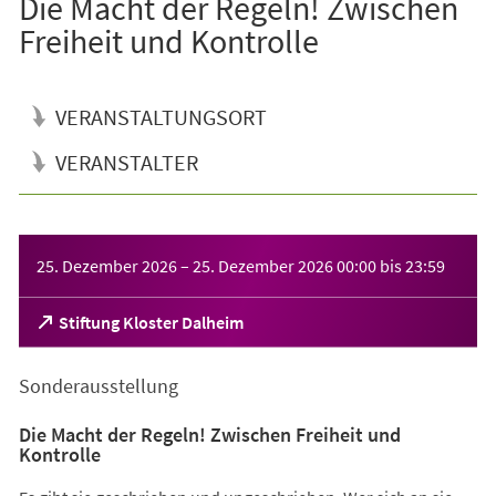
Die Macht der Regeln! Zwischen
Freiheit und Kontrolle
VERANSTALTUNGSORT
VERANSTALTER
Veranstaltungsinformationen
25. Dezember 2026
–
25. Dezember 2026
00:00
bis
23:59
(Öffnet
Stiftung Kloster Dalheim
in
einem
Sonderausstellung
neuen
Tab)
Die Macht der Regeln! Zwischen Freiheit und
Kontrolle