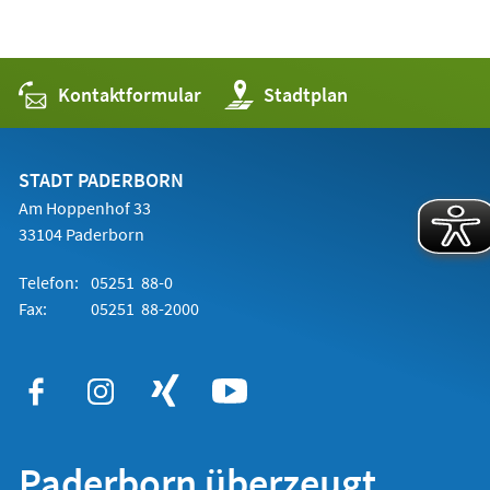
Kontaktformular
(Öffnet
Stadtplan
in
einem
neuen
Tab)
STADT PADERBORN
Am Hoppenhof 33
33104 Paderborn
Telefon:
05251 88-0
Fax:
05251 88-2000
Paderborn überzeugt.