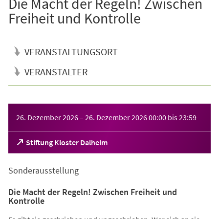
Die Macht der Regeln! Zwischen
Freiheit und Kontrolle
VERANSTALTUNGSORT
VERANSTALTER
Veranstaltungsinformationen
26. Dezember 2026
–
26. Dezember 2026
00:00
bis
23:59
(Öffnet
Stiftung Kloster Dalheim
in
einem
Sonderausstellung
neuen
Tab)
Die Macht der Regeln! Zwischen Freiheit und
Kontrolle