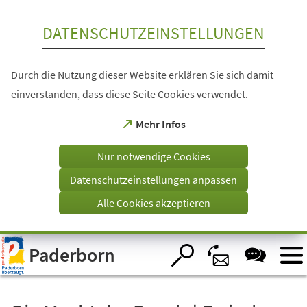
Inhalt anspringen
DATENSCHUTZEINSTELLUNGEN
Durch die Nutzung dieser Website erklären Sie sich damit
einverstanden, dass diese Seite Cookies verwendet.
(Öffnet
Mehr Infos
in
einem
Nur notwendige Cookies
neuen
Tab)
Datenschutzeinstellungen anpassen
Alle Cookies akzeptieren
Visuelle
Paderborn
Assistenzsoftware
öffnen.