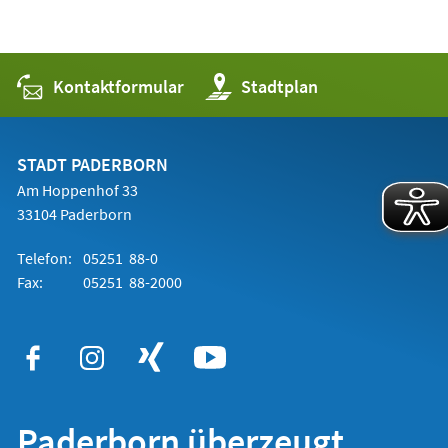
Kontaktformular
(Öffnet
Stadtplan
in
einem
neuen
Tab)
STADT PADERBORN
Am Hoppenhof 33
33104 Paderborn
Telefon:
05251 88-0
Fax:
05251 88-2000
Paderborn überzeugt.