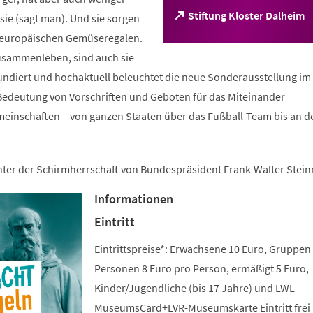
(Öffnet
Stiftung Kloster Dalheim
ie (sagt man). Und sie sorgen
in
n europäischen Gemüseregalen.
einem
sammenleben, sind auch sie
neuen
Tab)
fundiert und hochaktuell beleuchtet die neue Sonderausstellung im 
edeutung von Vorschriften und Geboten für das Miteinander
meinschaften – von ganzen Staaten über das Fußball-Team bis an d
unter der Schirmherrschaft von Bundespräsident Frank-Walter Stein
Informationen
Eintritt
Eintrittspreise*: Erwachsene 10 Euro, Gruppen
Personen 8 Euro pro Person, ermäßigt 5 Euro,
Kinder/Jugendliche (bis 17 Jahre) und LWL-
MuseumsCard+LVR-Museumskarte Eintritt frei 