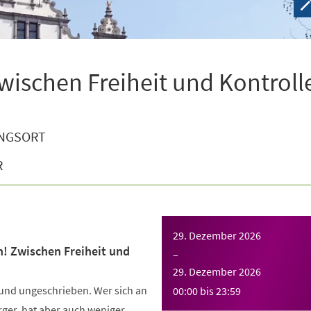
wischen Freiheit und Kontroll
NGSORT
R
29. Dezember 2026
n! Zwischen Freiheit und
–
29. Dezember 2026
 und ungeschrieben. Wer sich an
00:00
bis
23:59
Ärger, hat aber auch weniger