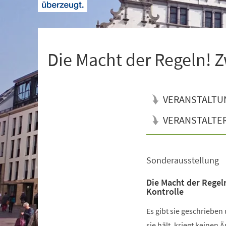
+
1
Die Macht der Regeln! Z
VERANSTALTU
VERANSTALTE
Sonderausstellung
Veranstaltungsinformationen
Die Macht der Regel
Kontrolle
Es gibt sie geschrieben
sie hält, kriegt keinen 