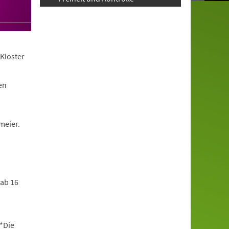
Kloster
en
meier.
 ab 16
*Die