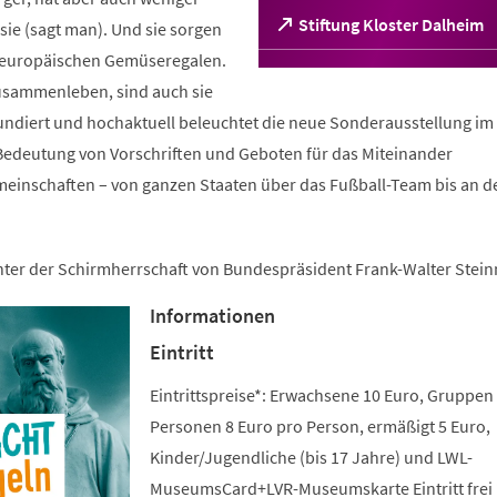
(Öffnet
Stiftung Kloster Dalheim
ie (sagt man). Und sie sorgen
in
n europäischen Gemüseregalen.
einem
sammenleben, sind auch sie
neuen
Tab)
fundiert und hochaktuell beleuchtet die neue Sonderausstellung im 
edeutung von Vorschriften und Geboten für das Miteinander
meinschaften – von ganzen Staaten über das Fußball-Team bis an d
unter der Schirmherrschaft von Bundespräsident Frank-Walter Stein
Informationen
Eintritt
Eintrittspreise*: Erwachsene 10 Euro, Gruppen
Personen 8 Euro pro Person, ermäßigt 5 Euro,
Kinder/Jugendliche (bis 17 Jahre) und LWL-
MuseumsCard+LVR-Museumskarte Eintritt frei 