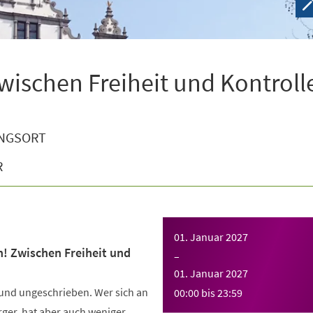
wischen Freiheit und Kontroll
NGSORT
R
01. Januar 2027
n! Zwischen Freiheit und
–
01. Januar 2027
 und ungeschrieben. Wer sich an
00:00
bis
23:59
Ärger, hat aber auch weniger