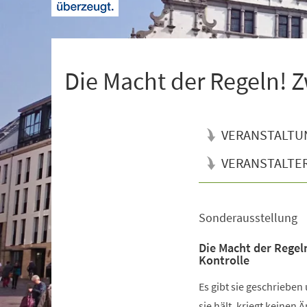
+
1
Die Macht der Regeln! Z
VERANSTALTU
VERANSTALTE
Sonderausstellung
Veranstaltungsinformationen
Die Macht der Regel
Kontrolle
Es gibt sie geschrieben
sie hält, kriegt keinen 