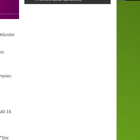
Kloster
en
meier.
 ab 16
*Die