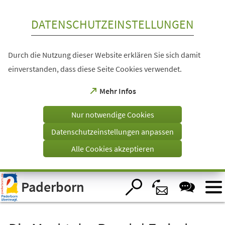
Inhalt anspringen
DATENSCHUTZEINSTELLUNGEN
Durch die Nutzung dieser Website erklären Sie sich damit
einverstanden, dass diese Seite Cookies verwendet.
(Öffnet
Mehr Infos
in
einem
Nur notwendige Cookies
neuen
Tab)
Datenschutzeinstellungen anpassen
Alle Cookies akzeptieren
Visuelle
Paderborn
Assistenzsoftware
öffnen.