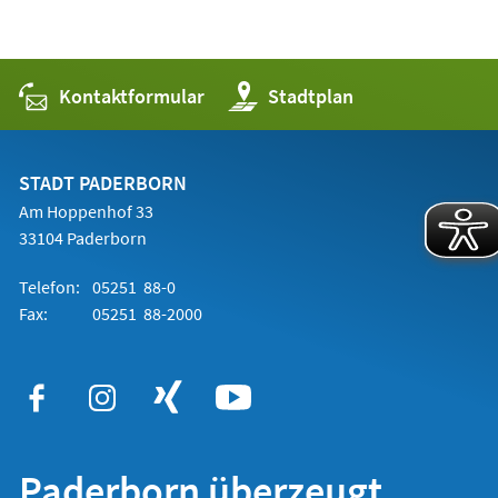
Kontaktformular
(Öffnet
Stadtplan
in
einem
neuen
Tab)
STADT PADERBORN
Am Hoppenhof 33
33104 Paderborn
Telefon:
05251 88-0
Fax:
05251 88-2000
Paderborn überzeugt.