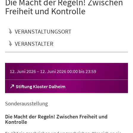
Die Macht der Regeln! Zwischen
Freiheit und Kontrolle
VERANSTALTUNGSORT
VERANSTALTER
Veranstaltungsinformationen
12. Juni 2026
–
12. Juni 2026
00:00
bis
23:59
(Öffnet
Stiftung Kloster Dalheim
in
einem
Sonderausstellung
neuen
Tab)
Die Macht der Regeln! Zwischen Freiheit und
Kontrolle