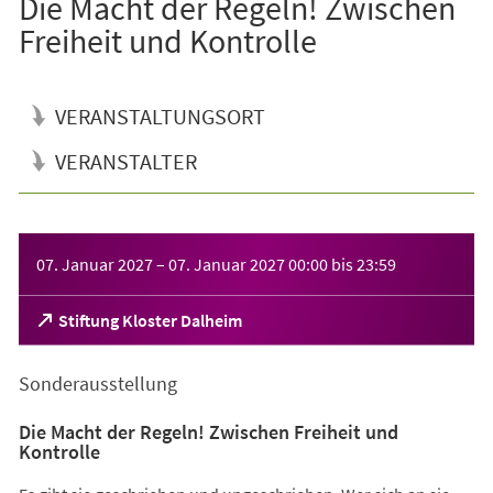
Die Macht der Regeln! Zwischen
Freiheit und Kontrolle
VERANSTALTUNGSORT
VERANSTALTER
Veranstaltungsinformationen
07. Januar 2027
–
07. Januar 2027
00:00
bis
23:59
(Öffnet
Stiftung Kloster Dalheim
in
einem
Sonderausstellung
neuen
Tab)
Die Macht der Regeln! Zwischen Freiheit und
Kontrolle