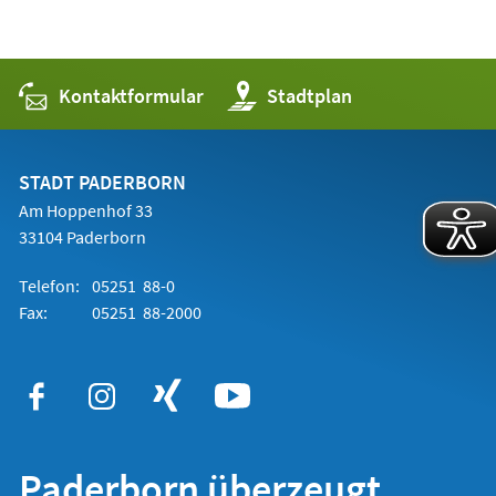
Kontaktformular
(Öffnet
Stadtplan
in
einem
neuen
Tab)
STADT PADERBORN
Am Hoppenhof 33
33104 Paderborn
Telefon:
05251 88-0
Fax:
05251 88-2000
Paderborn überzeugt.