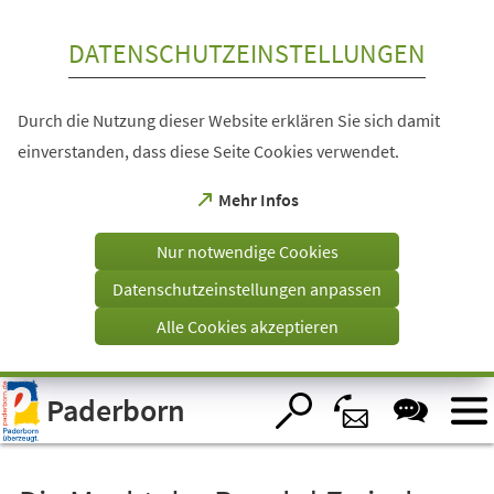
Inhalt anspringen
DATENSCHUTZEINSTELLUNGEN
Durch die Nutzung dieser Website erklären Sie sich damit
einverstanden, dass diese Seite Cookies verwendet.
(Öffnet
Mehr Infos
in
einem
Nur notwendige Cookies
neuen
Tab)
Datenschutzeinstellungen anpassen
Alle Cookies akzeptieren
Visuelle
Paderborn
Assistenzsoftware
öffnen.