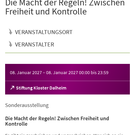
Die Macht der Regeln! Zwischen
Freiheit und Kontrolle
VERANSTALTUNGSORT
VERANSTALTER
Veranstaltungsinformationen
08. Januar 2027
–
08. Januar 2027
00:00
bis
23:59
(Öffnet
Stiftung Kloster Dalheim
in
einem
Sonderausstellung
neuen
Tab)
Die Macht der Regeln! Zwischen Freiheit und
Kontrolle