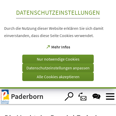
Inhalt anspringen
DATENSCHUTZEINSTELLUNGEN
Durch die Nutzung dieser Website erklären Sie sich damit
einverstanden, dass diese Seite Cookies verwendet.
(Öffnet
Mehr Infos
in
einem
Nur notwendige Cookies
neuen
Tab)
Datenschutzeinstellungen anpassen
Alle Cookies akzeptieren
Visuelle
Paderborn
Assistenzsoftware
öffnen.