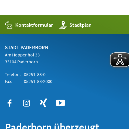
Kontaktformular
(Öffnet
Stadtplan
in
einem
neuen
Tab)
STADT PADERBORN
Am Hoppenhof 33
33104 Paderborn
Telefon:
05251 88-0
Fax:
05251 88-2000
Paderborn überzeugt.