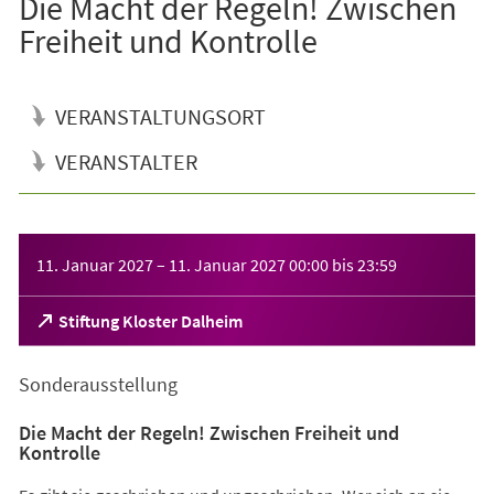
Die Macht der Regeln! Zwischen
Freiheit und Kontrolle
VERANSTALTUNGSORT
VERANSTALTER
Veranstaltungsinformationen
11. Januar 2027
–
11. Januar 2027
00:00
bis
23:59
(Öffnet
Stiftung Kloster Dalheim
in
einem
Sonderausstellung
neuen
Tab)
Die Macht der Regeln! Zwischen Freiheit und
Kontrolle