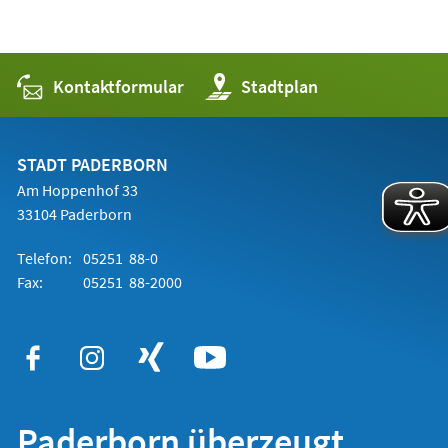
Kontaktformular
(Öffnet
Stadtplan
in
einem
neuen
Tab)
STADT PADERBORN
Am Hoppenhof 33
33104 Paderborn
Telefon:
05251 88-0
Fax:
05251 88-2000
Paderborn überzeugt.