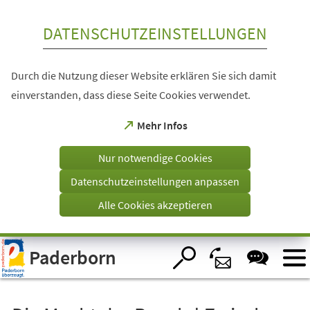
Inhalt anspringen
DATENSCHUTZEINSTELLUNGEN
Durch die Nutzung dieser Website erklären Sie sich damit
einverstanden, dass diese Seite Cookies verwendet.
(Öffnet
Mehr Infos
in
einem
Nur notwendige Cookies
neuen
Tab)
Datenschutzeinstellungen anpassen
Alle Cookies akzeptieren
Visuelle
Paderborn
Assistenzsoftware
öffnen.