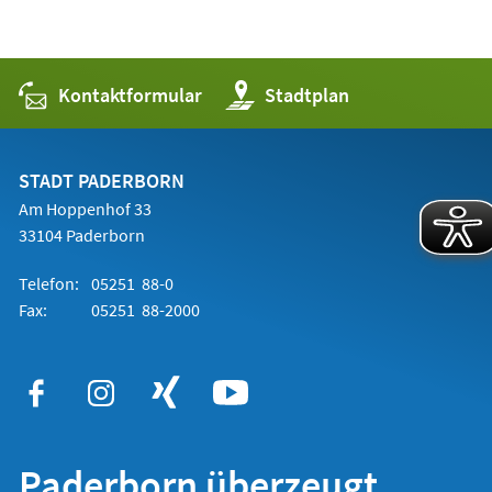
Kontaktformular
(Öffnet
Stadtplan
in
einem
neuen
Tab)
STADT PADERBORN
Am Hoppenhof 33
33104 Paderborn
Telefon:
05251 88-0
Fax:
05251 88-2000
Paderborn überzeugt.