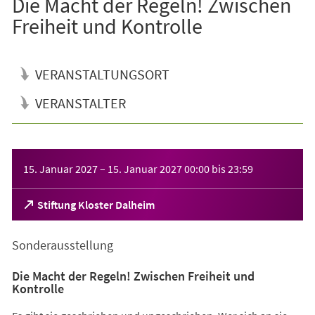
Die Macht der Regeln! Zwischen
Freiheit und Kontrolle
VERANSTALTUNGSORT
VERANSTALTER
Veranstaltungsinformationen
15. Januar 2027
–
15. Januar 2027
00:00
bis
23:59
(Öffnet
Stiftung Kloster Dalheim
in
einem
Sonderausstellung
neuen
Tab)
Die Macht der Regeln! Zwischen Freiheit und
Kontrolle