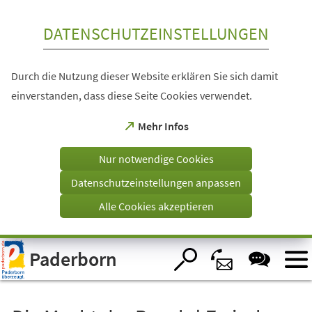
Inhalt anspringen
DATENSCHUTZEINSTELLUNGEN
Durch die Nutzung dieser Website erklären Sie sich damit
einverstanden, dass diese Seite Cookies verwendet.
(Öffnet
Mehr Infos
in
einem
Nur notwendige Cookies
neuen
Tab)
Datenschutzeinstellungen anpassen
Alle Cookies akzeptieren
Visuelle
Paderborn
Assistenzsoftware
öffnen.