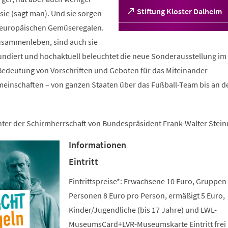
(Öffnet
Stiftung Kloster Dalheim
ie (sagt man). Und sie sorgen
in
n europäischen Gemüseregalen.
einem
sammenleben, sind auch sie
neuen
Tab)
fundiert und hochaktuell beleuchtet die neue Sonderausstellung im 
edeutung von Vorschriften und Geboten für das Miteinander
meinschaften – von ganzen Staaten über das Fußball-Team bis an d
unter der Schirmherrschaft von Bundespräsident Frank-Walter Stein
Informationen
Eintritt
Eintrittspreise*: Erwachsene 10 Euro, Gruppen
Personen 8 Euro pro Person, ermäßigt 5 Euro,
Kinder/Jugendliche (bis 17 Jahre) und LWL-
MuseumsCard+LVR-Museumskarte Eintritt frei 