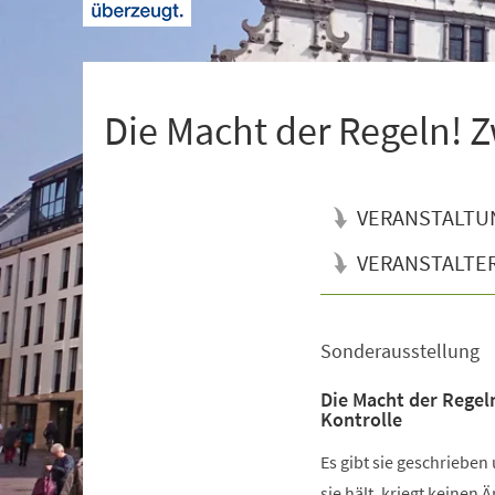
+
1
Die Macht der Regeln! Z
VERANSTALTU
VERANSTALTE
Sonderausstellung
Veranstaltungsinformationen
Die Macht der Regel
Kontrolle
Es gibt sie geschrieben
sie hält, kriegt keinen 