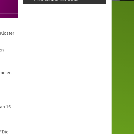
Kloster
en
meier.
 ab 16
*Die