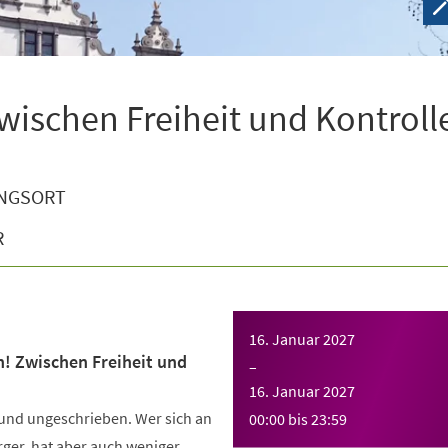
wischen Freiheit und Kontroll
NGSORT
R
16. Januar 2027
n! Zwischen Freiheit und
–
16. Januar 2027
 und ungeschrieben. Wer sich an
00:00
bis
23:59
Ärger, hat aber auch weniger