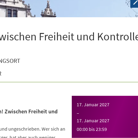
wischen Freiheit und Kontroll
NGSORT
R
17. Januar 2027
n! Zwischen Freiheit und
–
17. Januar 2027
 und ungeschrieben. Wer sich an
00:00
bis
23:59
Ärger, hat aber auch weniger