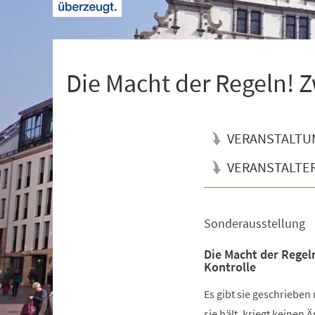
+
1
Die Macht der Regeln! Z
VERANSTALTU
VERANSTALTE
Sonderausstellung
Veranstaltungsinformationen
Die Macht der Regel
Kontrolle
Es gibt sie geschrieben
sie hält, kriegt keinen 