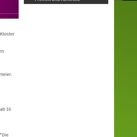
Kloster
en
meier.
 ab 16
*Die