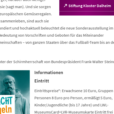
(Öffnet
Stiftung Kloster Dalheim
ie (sagt man). Und sie sorgen
in
n europäischen Gemüseregalen.
einem
sammenleben, sind auch sie
neuen
Tab)
fundiert und hochaktuell beleuchtet die neue Sonderausstellung im 
edeutung von Vorschriften und Geboten für das Miteinander
meinschaften – von ganzen Staaten über das Fußball-Team bis an d
unter der Schirmherrschaft von Bundespräsident Frank-Walter Stein
Informationen
Eintritt
Eintrittspreise*: Erwachsene 10 Euro, Gruppen
Personen 8 Euro pro Person, ermäßigt 5 Euro,
Kinder/Jugendliche (bis 17 Jahre) und LWL-
MuseumsCard+LVR-Museumskarte Eintritt frei 