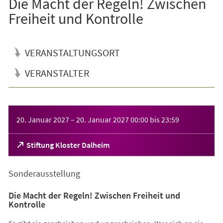
Die Macht der Regeln! Zwischen
Freiheit und Kontrolle
VERANSTALTUNGSORT
VERANSTALTER
Veranstaltungsinformationen
20. Januar 2027
–
20. Januar 2027
00:00
bis
23:59
(Öffnet
Stiftung Kloster Dalheim
in
einem
Sonderausstellung
neuen
Tab)
Die Macht der Regeln! Zwischen Freiheit und
Kontrolle