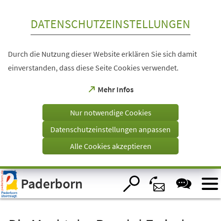
Inhalt anspringen
DATENSCHUTZEINSTELLUNGEN
Durch die Nutzung dieser Website erklären Sie sich damit
einverstanden, dass diese Seite Cookies verwendet.
(Öffnet
Mehr Infos
in
einem
Nur notwendige Cookies
neuen
Tab)
Datenschutzeinstellungen anpassen
Alle Cookies akzeptieren
Visuelle
Paderborn
Assistenzsoftware
öffnen.