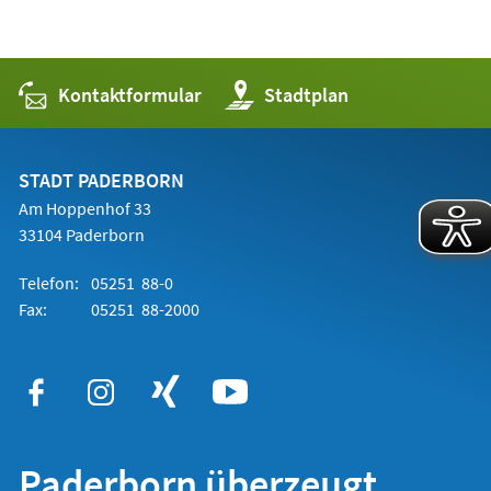
Kontaktformular
(Öffnet
Stadtplan
in
einem
neuen
Tab)
STADT PADERBORN
Am Hoppenhof 33
33104 Paderborn
Telefon:
05251 88-0
Fax:
05251 88-2000
Paderborn überzeugt.