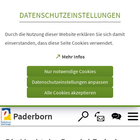
Inhalt anspringen
DATENSCHUTZEINSTELLUNGEN
Durch die Nutzung dieser Website erklären Sie sich damit
einverstanden, dass diese Seite Cookies verwendet.
(Öffnet
Mehr Infos
in
einem
Nur notwendige Cookies
neuen
Tab)
Datenschutzeinstellungen anpassen
Alle Cookies akzeptieren
Visuelle
Paderborn
Assistenzsoftware
öffnen.