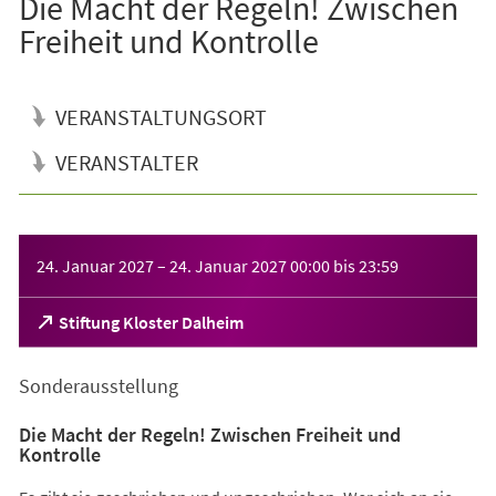
Die Macht der Regeln! Zwischen
Freiheit und Kontrolle
VERANSTALTUNGSORT
VERANSTALTER
Veranstaltungsinformationen
24. Januar 2027
–
24. Januar 2027
00:00
bis
23:59
(Öffnet
Stiftung Kloster Dalheim
in
einem
Sonderausstellung
neuen
Tab)
Die Macht der Regeln! Zwischen Freiheit und
Kontrolle