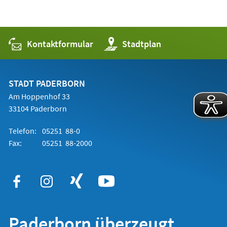
Kontaktformular
(Öffnet
Stadtplan
in
einem
neuen
Tab)
STADT PADERBORN
Am Hoppenhof 33
33104 Paderborn
Telefon:
05251 88-0
Fax:
05251 88-2000
Paderborn überzeugt.