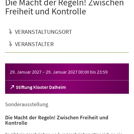
Die Macht der Regeln! Zwischen
Freiheit und Kontrolle
VERANSTALTUNGSORT
VERANSTALTER
Veranstaltungsinformationen
29. Januar 2027
–
29. Januar 2027
00:00
bis
23:59
(Öffnet
Stiftung Kloster Dalheim
in
einem
Sonderausstellung
neuen
Tab)
Die Macht der Regeln! Zwischen Freiheit und
Kontrolle