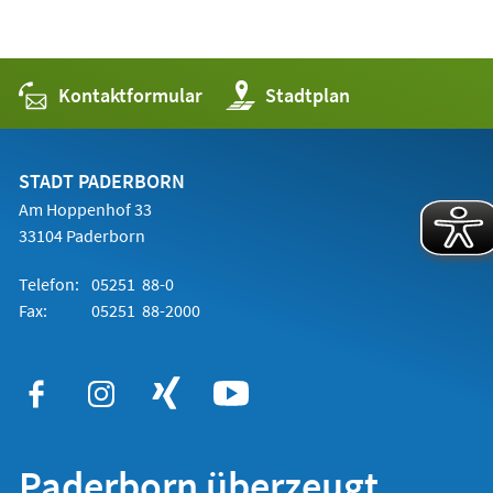
Kontaktformular
(Öffnet
Stadtplan
in
einem
neuen
Tab)
STADT PADERBORN
Am Hoppenhof 33
33104 Paderborn
Telefon:
05251 88-0
Fax:
05251 88-2000
Paderborn überzeugt.