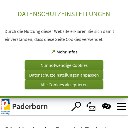
Inhalt anspringen
DATENSCHUTZEINSTELLUNGEN
Durch die Nutzung dieser Website erklären Sie sich damit
einverstanden, dass diese Seite Cookies verwendet.
(Öffnet
Mehr Infos
in
einem
Nur notwendige Cookies
neuen
Tab)
Datenschutzeinstellungen anpassen
Alle Cookies akzeptieren
Visuelle
Paderborn
Assistenzsoftware
öffnen.