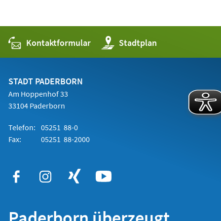
Kontaktformular
(Öffnet
Stadtplan
in
einem
neuen
Tab)
STADT PADERBORN
Am Hoppenhof 33
33104 Paderborn
Telefon:
05251 88-0
Fax:
05251 88-2000
Paderborn überzeugt.