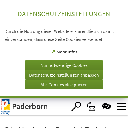
Inhalt anspringen
DATENSCHUTZEINSTELLUNGEN
Durch die Nutzung dieser Website erklären Sie sich damit
einverstanden, dass diese Seite Cookies verwendet.
(Öffnet
Mehr Infos
in
einem
Nur notwendige Cookies
neuen
Tab)
Datenschutzeinstellungen anpassen
Alle Cookies akzeptieren
Visuelle
Paderborn
Assistenzsoftware
öffnen.