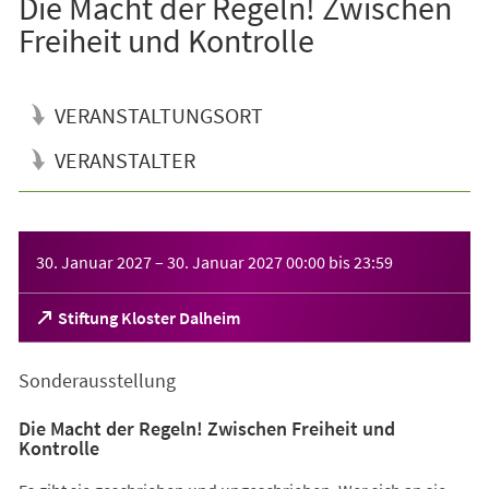
Die Macht der Regeln! Zwischen
Freiheit und Kontrolle
VERANSTALTUNGSORT
VERANSTALTER
Veranstaltungsinformationen
30. Januar 2027
–
30. Januar 2027
00:00
bis
23:59
(Öffnet
Stiftung Kloster Dalheim
in
einem
Sonderausstellung
neuen
Tab)
Die Macht der Regeln! Zwischen Freiheit und
Kontrolle