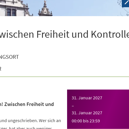
wischen Freiheit und Kontroll
NGSORT
R
31. Januar 2027
n! Zwischen Freiheit und
–
31. Januar 2027
 und ungeschrieben. Wer sich an
00:00
bis
23:59
Ärger, hat aber auch weniger