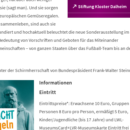
(Öffnet
Stiftung Kloster Dalheim
ie (sagt man). Und sie sorgen
in
n europäischen Gemüseregalen.
einem
sammenleben, sind auch sie
neuen
Tab)
fundiert und hochaktuell beleuchtet die neue Sonderausstellung im 
edeutung von Vorschriften und Geboten für das Miteinander
meinschaften – von ganzen Staaten über das Fußball-Team bis an d
unter der Schirmherrschaft von Bundespräsident Frank-Walter Stein
Informationen
Eintritt
Eintrittspreise*: Erwachsene 10 Euro, Gruppen
Personen 8 Euro pro Person, ermäßigt 5 Euro,
Kinder/Jugendliche (bis 17 Jahre) und LWL-
MuseumsCard+LVR-Museumskarte Eintritt frei 