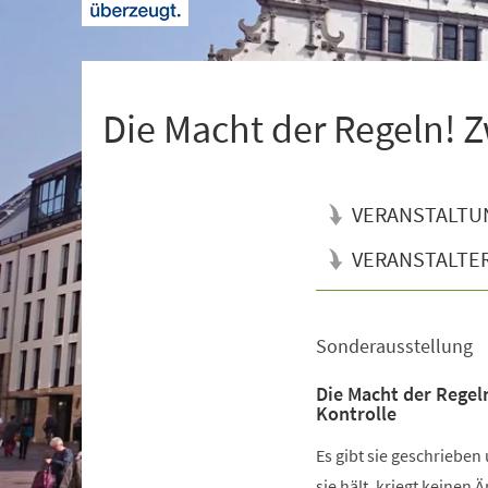
+
1
Die Macht der Regeln! Z
VERANSTALTU
VERANSTALTE
Sonderausstellung
Veranstaltungsinformationen
Die Macht der Regel
Kontrolle
Es gibt sie geschrieben
sie hält, kriegt keinen 