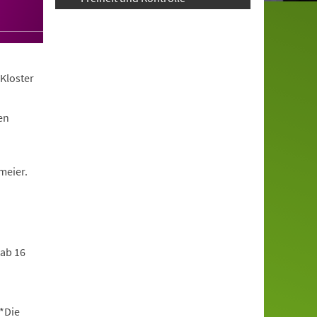
Kloster
en
meier.
 ab 16
*Die