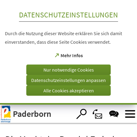
Inhalt anspringen
DATENSCHUTZEINSTELLUNGEN
Durch die Nutzung dieser Website erklären Sie sich damit
einverstanden, dass diese Seite Cookies verwendet.
(Öffnet
Mehr Infos
in
einem
Nur notwendige Cookies
neuen
Tab)
Datenschutzeinstellungen anpassen
Alle Cookies akzeptieren
Visuelle
Paderborn
Assistenzsoftware
öffnen.