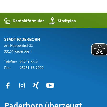
Kontaktformular
(Öffnet
Stadtplan
in
einem
neuen
Tab)
STADT PADERBORN
Am Hoppenhof 33
33104 Paderborn
Telefon:
05251 88-0
Fax:
05251 88-2000
Paderborn überzeugt.