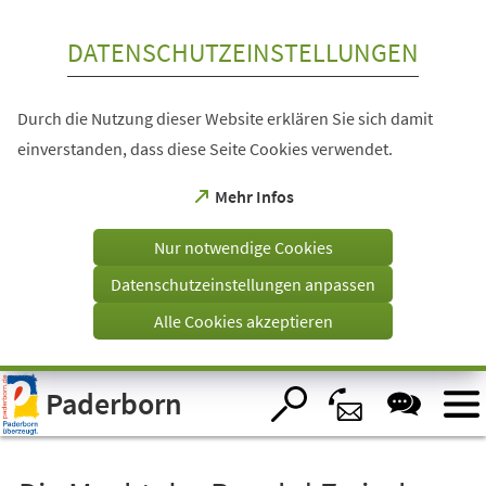
Inhalt anspringen
DATENSCHUTZEINSTELLUNGEN
Durch die Nutzung dieser Website erklären Sie sich damit
einverstanden, dass diese Seite Cookies verwendet.
(Öffnet
Mehr Infos
in
einem
Nur notwendige Cookies
neuen
Tab)
Datenschutzeinstellungen anpassen
Alle Cookies akzeptieren
Visuelle
Paderborn
Assistenzsoftware
öffnen.