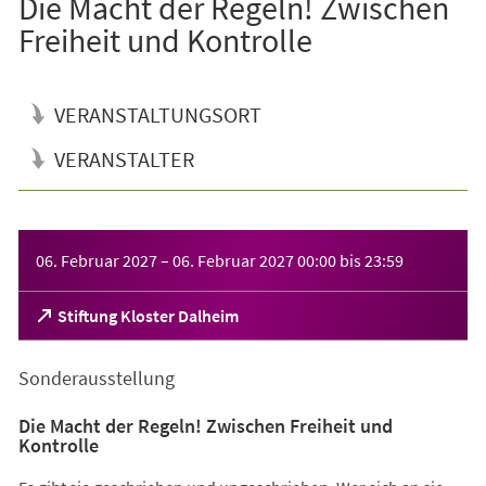
Die Macht der Regeln! Zwischen
Freiheit und Kontrolle
VERANSTALTUNGSORT
VERANSTALTER
Veranstaltungsinformationen
06. Februar 2027
–
06. Februar 2027
00:00
bis
23:59
(Öffnet
Stiftung Kloster Dalheim
in
einem
Sonderausstellung
neuen
Tab)
Die Macht der Regeln! Zwischen Freiheit und
Kontrolle