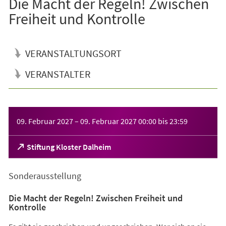
Die Macht der Regeln! Zwischen
Freiheit und Kontrolle
VERANSTALTUNGSORT
VERANSTALTER
Veranstaltungsinformationen
09. Februar 2027
–
09. Februar 2027
00:00
bis
23:59
(Öffnet
Stiftung Kloster Dalheim
in
einem
Sonderausstellung
neuen
Tab)
Die Macht der Regeln! Zwischen Freiheit und
Kontrolle