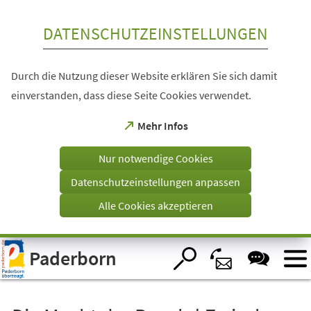
Inhalt anspringen
DATENSCHUTZEINSTELLUNGEN
Durch die Nutzung dieser Website erklären Sie sich damit
einverstanden, dass diese Seite Cookies verwendet.
(Öffnet
Mehr Infos
in
einem
Nur notwendige Cookies
neuen
Tab)
Datenschutzeinstellungen anpassen
Alle Cookies akzeptieren
Visuelle
Paderborn
Assistenzsoftware
öffnen.