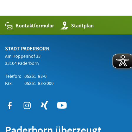
Kontaktformular
(Öffnet
Stadtplan
in
einem
neuen
Tab)
STADT PADERBORN
Am Hoppenhof 33
33104 Paderborn
Telefon:
05251 88-0
Fax:
05251 88-2000
Paderborn überzeugt.