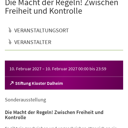
Die Macht der Regeln! Zwischen
Freiheit und Kontrolle
VERANSTALTUNGSORT
VERANSTALTER
Veranstaltungsinformationen
10. Februar 2027
–
10. Februar 2027
00:00
bis
23:59
(Öffnet
Stiftung Kloster Dalheim
in
einem
Sonderausstellung
neuen
Tab)
Die Macht der Regeln! Zwischen Freiheit und
Kontrolle