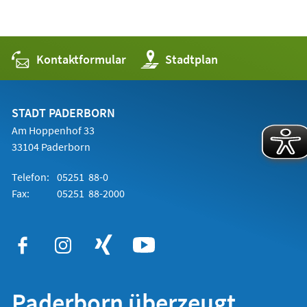
Kontaktformular
(Öffnet
Stadtplan
in
einem
neuen
Tab)
STADT PADERBORN
Am Hoppenhof 33
33104 Paderborn
Telefon:
05251 88-0
Fax:
05251 88-2000
Paderborn überzeugt.