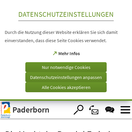
Inhalt anspringen
DATENSCHUTZEINSTELLUNGEN
Durch die Nutzung dieser Website erklären Sie sich damit
einverstanden, dass diese Seite Cookies verwendet.
(Öffnet
Mehr Infos
in
einem
Nur notwendige Cookies
neuen
Tab)
Datenschutzeinstellungen anpassen
Alle Cookies akzeptieren
Visuelle
Paderborn
Assistenzsoftware
öffnen.