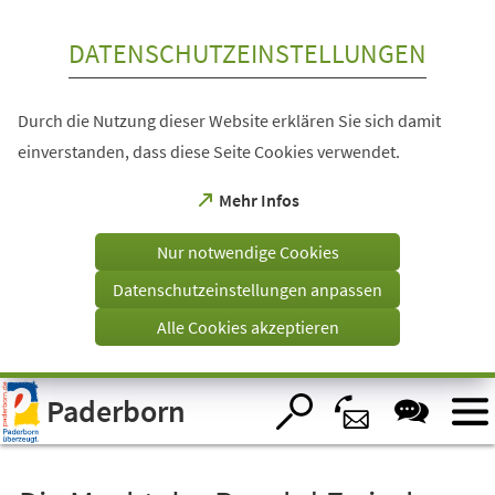
Inhalt anspringen
DATENSCHUTZEINSTELLUNGEN
Durch die Nutzung dieser Website erklären Sie sich damit
einverstanden, dass diese Seite Cookies verwendet.
(Öffnet
Mehr Infos
in
einem
Nur notwendige Cookies
neuen
Tab)
Datenschutzeinstellungen anpassen
Alle Cookies akzeptieren
Visuelle
Paderborn
Assistenzsoftware
öffnen.