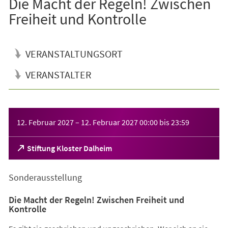
Die Macht der Regeln! Zwischen
Freiheit und Kontrolle
VERANSTALTUNGSORT
VERANSTALTER
Veranstaltungsinformationen
12. Februar 2027
–
12. Februar 2027
00:00
bis
23:59
(Öffnet
Stiftung Kloster Dalheim
in
einem
Sonderausstellung
neuen
Tab)
Die Macht der Regeln! Zwischen Freiheit und
Kontrolle