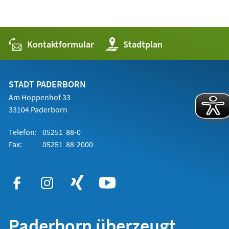
Kontaktformular
(Öffnet
Stadtplan
in
einem
neuen
Tab)
STADT PADERBORN
Am Hoppenhof 33
33104 Paderborn
Telefon:
05251 88-0
Fax:
05251 88-2000
Paderborn überzeugt.