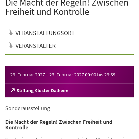
Die Macht der Regeln! Zwischen
Freiheit und Kontrolle
VERANSTALTUNGSORT
VERANSTALTER
Veranstaltungsinformationen
23. Februar 2027
–
23. Februar 2027
00:00
bis
23:59
(Öffnet
Stiftung Kloster Dalheim
in
einem
Sonderausstellung
neuen
Tab)
Die Macht der Regeln! Zwischen Freiheit und
Kontrolle