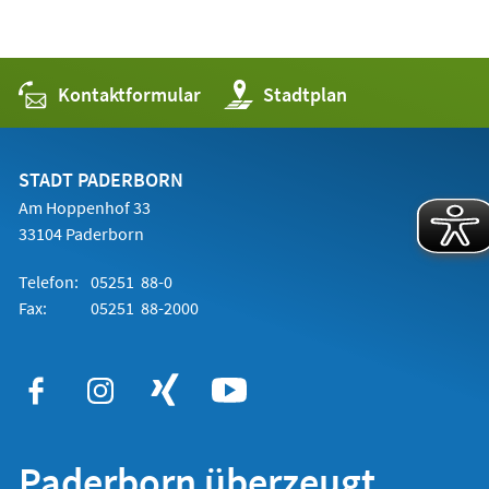
Kontaktformular
(Öffnet
Stadtplan
in
einem
neuen
Tab)
STADT PADERBORN
Am Hoppenhof 33
33104 Paderborn
Telefon:
05251 88-0
Fax:
05251 88-2000
Paderborn überzeugt.