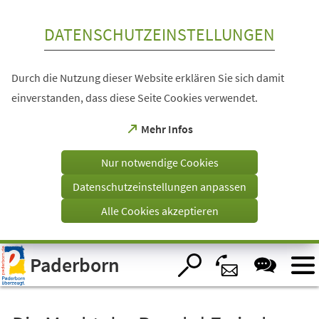
Inhalt anspringen
DATENSCHUTZEINSTELLUNGEN
Durch die Nutzung dieser Website erklären Sie sich damit
einverstanden, dass diese Seite Cookies verwendet.
(Öffnet
Mehr Infos
in
einem
Nur notwendige Cookies
neuen
Tab)
Datenschutzeinstellungen anpassen
Alle Cookies akzeptieren
Visuelle
Paderborn
Assistenzsoftware
öffnen.